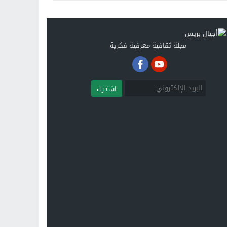
مجلة ثقافية معرفية فكرية
اشـتـرك