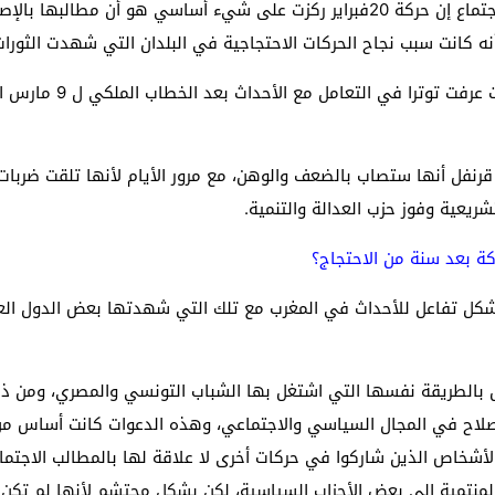
قال الدكتور حسن قرنفل الأستاذ الجامعي في علم الاجتماع إن حركة 20فبراير ركزت عل
ه كانت سبب نجاح الحركات الاحتجاجية في البلدان التي شهدت الثورات
وأوضح قرنفل لـ"التجدي
شريعية وفوز حزب العدالة والتنمية.
كة بعد سنة من الاحتجاج؟
ية أن حركة 20 فبراير، انطلقت كشكل تفاعل للأحداث في المغرب مع تلك التي شهدتها ب
 بالطريقة نفسها التي اشتغل بها الشباب التونسي والمصري، ومن ذلك 
الإصلاح في المجال السياسي والاجتماعي، وهذه الدعوات كانت أساس 
أشخاص الذين شاركوا في حركات أخرى لا علاقة لها بالمطالب الاجتما
نتمية إلى بعض الأحزاب السياسية، لكن بشكل محتشم لأنها لم تكن 