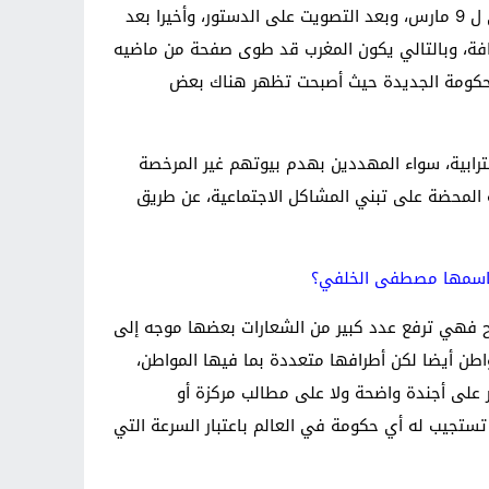
التحديات التي تواجه الحركة هو إصابتها بالضعف والوهن، مع مرور الأيام لأنها تلقت ضربات قوية، أولها بعد الخطاب الملكي ل 9 مارس، وبعد التصويت على الدستور، وأخيرا بعد
فافة، وبالتالي يكون المغرب قد طوى صفحة من ماضيه
 الحكومة الجديدة حيث أصبحت تظهر هناك بعض
ترابية، سواء المهددين بهدم بيوتهم غير المرخصة
ة المحضة على تبني المشاكل الاجتماعية، عن طريق
ي باسمها مصطفى الخلفي؟
 فهي ترفع عدد كبير من الشعارات بعضها موجه إلى
طن أيضا لكن أطرافها متعددة بما فيها المواطن،
ر على أجندة واضحة ولا على مطالب مركزة أو
ستجيب له أي حكومة في العالم باعتبار السرعة التي