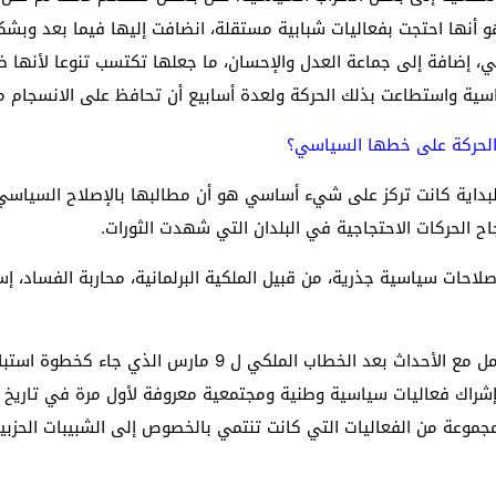
و أنها احتجت بفعاليات شبابية مستقلة، انضافت إليها فيما بعد وبش
ني، إضافة إلى جماعة العدل والإحسان، ما جعلها تكتسب تنوعا لأنها 
اسية واستطاعت بذلك الحركة ولعدة أسابيع أن تحافظ على الانسجام مك
الحركة على خطها السياسي؟
لبداية كانت تركز على شيء أساسي هو أن مطالبها بالإصلاح السياس
ح الحركات الاحتجاجية في البلدان التي شهدت الثورات.
إصلاحات سياسية جذرية، من قبيل الملكية البرلمانية، محاربة الفساد، 
إلا أن علاقة الحركة مع السلطات عرفت توترا في التعامل مع الأح
شراك فعاليات سياسية وطنية ومجتمعية معروفة لأول مرة في تاريخ ا
موعة من الفعاليات التي كانت تنتمي بالخصوص إلى الشبيبات الحزبي