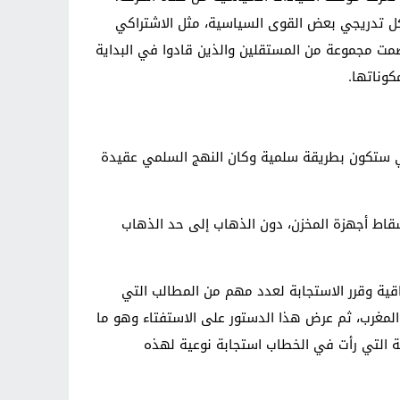
كل تدريجي بعض القوى السياسية، مثل الاشتراكي
ضمت مجموعة من المستقلين والذين قادوا في البداية
وناتها.
ي ستكون بطريقة سلمية وكان النهج السلمي عقيدة
إسقاط أجهزة المخزن، دون الذهاب إلى حد الذهاب
داث بعد الخطاب الملكي ل 9 مارس الذي جاء كخطوة استباقية وقرر الاستجابة لعدد مهم من المطالب التي
لمغرب، ثم عرض هذا الدستور على الاستفتاء وهو ما
ة التي رأت في الخطاب استجابة نوعية لهذه