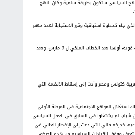
ى شيء أساسي هو أن مطالبها بالإصلاح السياسي ستكون بطريقة سلمية وكان النهج
.
د" أن علاقة الحركة مع السلطات عرفت توترا في التعامل مع الأحداث بعد الخطاب الملكي ل 9 مارس الذي جاء كخطوة استباقية وقرر الاستجابة لعدد مهم
وعن التحديات التي تواجه الحركة في المستقبل أوضح قرنفل أنها ستصاب بالضعف والوهن، مع مرور الأيام لأنها تلقت ضربات قوية، أولها بعد الخطاب الملكي ل 9 مارس، وبعد
عض الدول العربية كتونس ومصر وأدت إلى إسقاط الأنظمة التي
استغلال المواقع الاجتماعية في المرحلة الأولى
من شباب لم يشتغلوا في السابق في العمل السياسي
عية، كحركة مالي التي دعت إلى الإفطار العلني في
تعرف موقف القيادات السياسية من هذه الحركة،