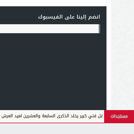
انضم إلينا على الفيسبوك
فاس: حفل فني كبير يخلد الذكرى السابعة والعشرين لعيد العرش المجيد
مستجدات