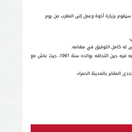
فاد بيان لوزارة القصور الملكية والتشريفات والأوسمة اليوم الاثنين أن رئيس الجمهورية التونسية٬ محمد المنصف المرزوقي٬ سيقوم بزيارة أخوة وعمل إلى المغرب من يوم
.
نى له كامل التوفيق في مهامه.
وتعتبر هذه هي أول زيارة يقوم بها المرزوقي للمغرب كرئيس لتونس، علما بأنه يرتبط بالبلد من خلال ذكريات صباه وشبابه فيه حين التحاقه بوالده سنة 1961، حيث عاش مع
ى المقابر بالمدينة الحمراء.