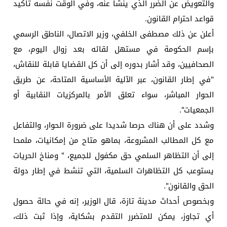
والتعويض عن الضرر الذي ينشأ عنه، وفي الوقت نفسه تأكيد
قواعد احترام القانون.
أعلن عن ذلك مصطفى الخلفي، وزير الاتصال، الناطق الرسمي
بإسم الحكومة في مستهل لقائه بعد زوال اليوم، مع
الصحافيين، وقد أشار بدوره إلى أن كل القضايا قابلة للنقاش،
"في إطار القانون، عبر الآلية الأساسية المتاحة، عن طريق
الحوار المباشر، سواء تعلق الأمر بالمركزيات النقابية أو
الجمعيات".
وشدد على أن هناك حرصا شديدا على ضرورة الحوار، والتفاعل
مع كل المطالب المشروعة، بماهو متاح من إمكانيات، ملمحا
إلى أن التظاهر السلمي حق مكفول للجميع، " ومناخ الحريات
يستوعب كل التظاهرات السلمية، التي تنشط في إطار دولة
الحق والقانون".
وبخصوص أحداث مدينة تازة، قال الوزير، إنه في حالة حصول
أي تجاوز، يمكن للمتضرر التقدم بشكاية، وإذا ثبت ذلك،