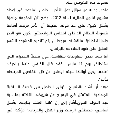
فسوف يتم التعويض عنه.
ولدى جوابه عن سؤال حول التأخير الحاصل الملحوظ في إعداد
مشروع قانون المالية لسنة 2012، أوضح "أن الحكومة جاهزة
بشكل كبير"، على حد قوله، مضيفا أن الأمر مرتبط أساسا
بتسوية النظام الداخلي لمجلس النواب،حتى يكون هو الاخر
جاهزا لانطلاق مناقشته، مرجحا أن يتم تقديم المشروع الشهر
المقبل على ضوء الملاءمة بالبرلمان.
أما فيما يخص مفاوضات منهاست، حول قضية الصحراء، التي
ستنطلق يوم 11 مارس، فقد قال الخلفي عنها بالحرف:
"عندما يحين أوانها سيتم الإعلان عن كل التفاصيل المرتبطة
بذلك".
وبعد أن أشاد بالانفراج الأولي الحاصل في قضية السلفية
الجهادية، المتمثل في الإفراج عن شيوخها الثلاثة بمناسبة
عيد المولد النبوي،أشار إلى إن "هذا الملف يتابعه، بشكل
أساسي، مصطفى الرميد، وزير العدل والحريات،" مؤكدا في