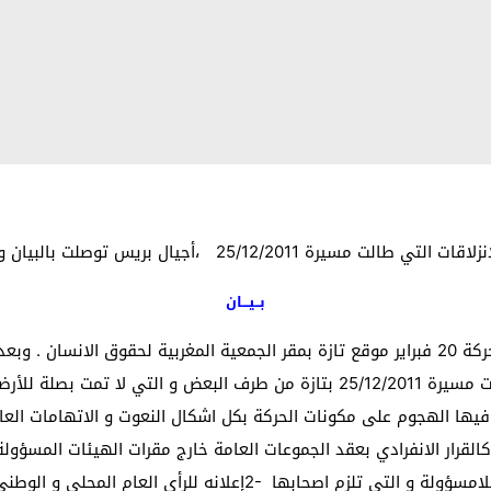
بــيـــان
انعقد جمع عام يوم الخميس 29/12/2011 لتنسيقية حركة 20 فبراير موقع تازة بمقر الجمعية المغرب
بصلة للأرضية الوطنية للحركة
فيها الهجوم على مكونات الحركة بكل اشكال النعوت و الاتهامات الع
كالقرار الانفرادي بعقد الجموعات العامة خارج مقرات الهيئات المسؤول
اللامسؤولة و التي تلزم اصحابها
2-
إعلانه للرأي العام المحلي و الوطن