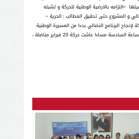
ميتها
–
التزامه بالارضية الوطنية للحركة و تشبته
هي الإستمرار النضالي و المشروع حتى تحقيق المطالب : الحرية –
 لإنجاح البرنامج النضالي بدءا من المسيرة الوطنية
إعداده لإنجاح الجمع العام التنظيمي ليوم الثلاثاء 03/01/2012 بمقر الجمعية المغربية لحقوق الانسان بتازة على الساعة السادسة مساءا عاشت حركة 20 فبراير مناضلة ،