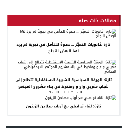
مقالات ذات صلة
تازة :ثـانويات الـتميُّـز … دعـوةٌ للـتـأمـل في تجربة لم يرد
لها البعض النجاح
تازة: الورقة السياسية للشبيبة الاستقلالية تتطلع إلى
شباب مغربي واع و ومنخرط في بناء مشروع المجتمع
الديمقراطي الحداثي
تازة: لقاء تواصلي مع أرباب مطاحن الزيتون