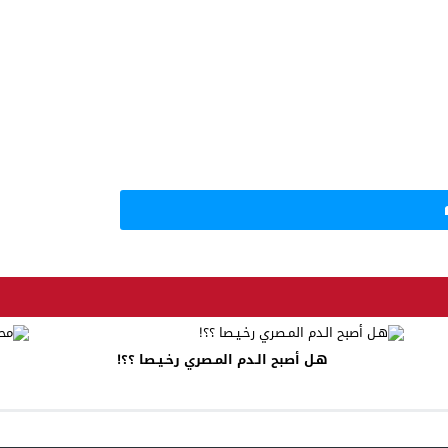
هـل أصبح الـدم المـصري رخـيـصا ؟؟!
م