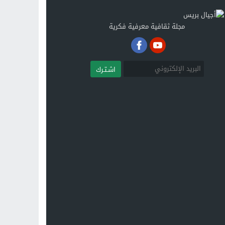
مجلة ثقافية معرفية فكرية
اشـتـرك