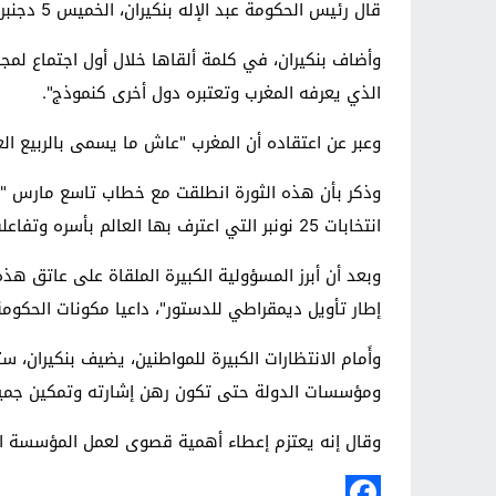
قال رئيس الحكومة عبد الإله بنكيران، الخميس 5 دجنبر الجاري، إن على الحكومة الجديدة أن تكون كتلة موحدة ومنسجمة وقوية وفي مستوى اللحظة التاريخية.
وأضاف بنكيران، في كلمة ألقاها خلال أول اجتماع لمج
الذي يعرفه المغرب وتعتبره دول أخرى كنموذج".
وعبر عن اعتقاده أن المغرب "عاش ما يسمى بالربيع ال
وذكر بأن هذه الثورة انطلقت مع خطاب تاسع مارس "ال
انتخابات 25 نونبر التي اعترف بها العالم بأسره وتفاعلت معها إيجابيا مختلف طبقات وشرائح الشعب المغربي.
وبعد أن أبرز المسؤولية الكبيرة الملقاة على عاتق ه
إطار تأويل ديمقراطي للدستور"، داعيا مكونات الحكومة إ
وأَمام الانتظارات الكبيرة للمواطنين، يضيف بنكيران،
ومؤسسات الدولة حتى تكون رهن إشارته وتمكين جمي
وقال إنه يعتزم إعطاء أهمية قصوى لعمل المؤسسة التش