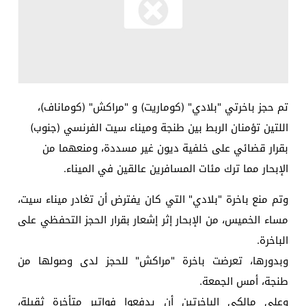
تم حجز باخرتي "بلادي" (كوماريت) و "مراكش" (كوماناف)،
اللتين تؤمنان الربط بين طنجة وميناء سيت الفرنسي (جنوب)
بقرار قضائي على خلفية ديون غير مسددة، ومنعهما من
الإبحار مما ترك مئات المسافرين عالقين في الميناء.
وتم منع باخرة "بلادي" التي كان يفترض أن تغادر ميناء سيت،
مساء الخميس، من الإبحار إثر إشعار بقرار الحجز التحفظي على
الباخرة.
وبدورها، تعرضت باخرة "مراكش" للحجز لدى وصولها من
طنجة، أمس الجمعة.
وعلى مالكي الباخرتين أن يدفعوا فواتير متأخرة ثقيلة،