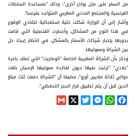
من السفر على متن بواخر أخرى"، وذلك "بمساعدة السلطات
الفرنسية والمجتمع المدني المغربي المتواجد بفرنسا".
وأشار إلى أن الوزارة شكلت خلية استعجالية لتفادي الوقوع
في هذا النوع من المشاكل، وأخطرت القنصلية التي قامت
بدورها بإخبار شركات الأسفار بالمشكل، في انتظار إيجاد حل
بين الشركة ومموليها.
وذكر بأن الشركة المغربية الخاصة "كوماريت" التي تملك باخرة
"بلادي" "ترتبت عليها ديون لفائدة مموليها الإسبان بلغت
حوالي ثلاثة ملايين أورو"، مضيفا أن "الشركة دفعت ثلث مبلغ
الدين قبل أن يتم تطبيق قرار الحجز التحفظي".
Gmail
Messenger
Twitter
WhatsApp
X
Facebook