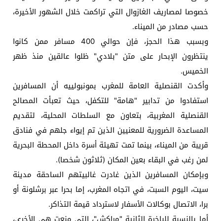
خصوصا لمصاريف الغازوال التي تراكمت خلال الشهور الأخيرة،
حسب مصادر من الميناء.
وبسبب هذا الحجز، فإن حوالي 400 مسافر ممن كانوا
ينتظرون الإبحار على متن "بلادي" ظلوا عالقين منذ ظهر
الخميس.
وأكدت القنصلية العامة للمغرب بمونبولييه أن المسافرين
استفادوا من تدابير "هامة" للتكفل، حيث تعبأت المصالح
القنصلية المغربية، بتعاون مع السلطات المحلية، لتقديم
المساعدة الضرورية للمعنيين الذين تم إيواء جلهم في فنادق
قريبة من الميناء، بينما تمت تهيئة أسرة داخل المحطة البحرية
لمن رغب في البقاء بعين المكان (ثلاثون شخصا).
وبإمكان المسافرين الذين غادرت غالبيتهم الساحقة مدينة
سيت، اليوم السبت، في اتجاه المغرب، إما بحرا عبر برشلونة أو
برا، الاتصال بوكالات الأسفار لاسترداد قيمة التذاكر.
أما بالنسبة للباخرة الثانية "مراكش"، التي منعت هي الأخرى،