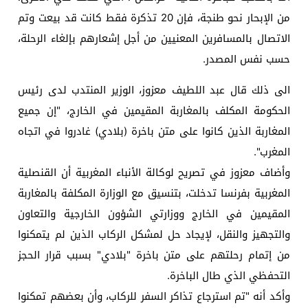
من الإبحار نحو طنجة، فإن 20 تذكرة فقط كانت قد بيعت وتم
الاتصال بالمسافرين المعنيين من أجل إشعارهم بإلغاء الرحلة،
حسب نفس المصدر.
الى ذلك قال عبد اللطيف معزوز، الوزير المنتدب لدى رئيس
الحكومة المكلف بالمغاربة المقيمين في الخارج، "إن جميع
المغاربة الذين كانوا على متن باخرة (بلادي) غادروا في اتجاه
المغرب".
وأضاف معزوز في تصريح لوكالة الأنباء المغربية أن القنصلية
المغربية بفرنسا تدخلت، بتنسيق مع الوزارة المكلفة بالمغاربة
المقيمين في الخارج ووزارتي الشؤون الخارجية والتعاون
والتجهيز والنقل، لإيجاد حل لمشكل الركاب الذين لم يتمكنوا
من إتمام رحلتهم على متن باخرة "بلادي" بسبب قرار الحجز
التحفظي الذي طال الباخرة.
وأكد أنه "تم استرجاع تذاكر السفر للركاب، وأن بعضهم تمكنوا