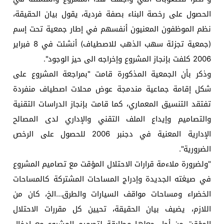
الحصول على رخصة البناء بصفة فردية، يقول بيان الحقيقة،
نظم الموظفون المعنيون أنفسهم في إطار جمعية تحت إسم
(جمعية تجزئة سهب الذهب للاصطياف) أنشئت في 8 فبراير
2006 كلفت بإنجاز المشروع وإخراجه الى حيز الوجود".
وذكر بأن الجمعية المذكورة قامت "بمراجعة المشروع على
شكل إقامة جماعية مندمجة عوض محلات اصطياف منفردة
تفتقد التنسيق المعماري، كما قامت بإنجاز الدراسات التقنية
والتصاميم وإيداع الملف التقني والإداري لدى المصالح
الإدارية المعنية في دجنبر 2006 للحصول على الرخص
الضرورية".
"ولضرورة ملاءمة قرارات الاحتلال المؤقت مع تصاميم المشروع
في صيغته الجديدة وإدراج المساحات المشتركة كالمساحات
الخضراء ومساحات مواقف السيارات والطرق…الخ، كان من
اللازم، يضيف بيان الحقيقة، تحيين كل مقررات الاحتلال