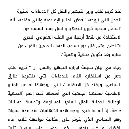
فند كريم غلاب وزير التجهيز والنقل كل "الادعاءات المثيرة
للجدل التي تروجها" بعض المنابر الإعلامية والتي مفادها أنه
"استغل منصبه كوزير للتجهيز والنقل ومنح لنفسه حق
الاستفادة من بقعة أرضية في الملك العمومي البحري
بشاطئ بوتي فال دور (سهب الذهب الصغير) بالقرب من
تمارة بعد تكوين جمعية وهمية".
وجاء في بيان حقيقة لوزارة التجهيز والنقل، أن " كريم غلاب
يعبر عن استنكاره التام للادعاءات التي ينشرها طارق
السباعي، ويفند كل الاتهامات التي يوجهها له عبر المنابر
الإعلامية مستغلا الجمعية التي أسسها تحت إسم (الجمعية
الوطنية لحماية المال العام) للمساومة وتصفية حسابات
خاصة، إذ أنه ما فتئ يوجه هذه الاتهامات منذ عدة سنوات
وهو المحامي الذي يتوفر على إمكانية مواجهة غلاب أمام
القضاء لو كان يتوفر – كما يدعي- على براهين تثبت