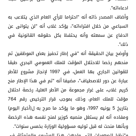
ادعاءاته".
وأضاف المصدر ذاته أنه "احتراما للرأي العام الذي يتلاعب به
السباعي من خلال افتراءاته"، يؤكد غلاب أنه "لن يتوانى عن
الدفاع عن سمعته وأنه يحتفظ بكل حقوقه القانونية في
ذلك".
وأوضح بيان الحقيقة أنه "في إطار تحفيز بعض الموظفين تم
منحهم رخصا للاحتلال المؤقت للملك العمومي البحري طبقا
للقوانين الجاري بها العمل، في 1997 لإنجاز مشروع للأطر
عبارة عن دور للاصطياف"، مضيفا أنه "تم في هذا الإطار منح
كريم غلاب، على غرار مجموعة من الأطر العليا، رخصة احتلال
مؤقت للملك العام، وذلك بموجب قرار الترخيص رقم 764
بتاريخ 5 يونيه 1997، وهو ما يِؤكد ما صرح به ل(أخبار اليوم)
ومفاده أنه لم يستغل منصبه كوزير لمنح نفسه هذه الرخصة
وبأنها منحت له قبل توليه مسؤولية الوزارة بخمس سنوات".
و"نظرا للصعوبات التي واجهت هذا المشروع والمتمثلة في