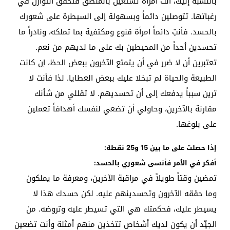
بالنسبة إليك، أنت امرأة تستعين بالمنطق فتحقق التوازن في
رغباتها. تتوصلين دائماً وبسهولة إلى السيطرة على شعورك
بالحسد. فأنتِ دائماً امرأة قنوع ومكتفية بما تملكه، ونادراً ما
تحسدين أحداً من المحيطين بك على ما لديهم من نعم.
تعتبرين أن لا ضرر في أن يتمتع الآخرون ببعض الحظ، إن كانت
الطبيعة والحياة لم تبخلا عليك ببعض العطايا. لذا فأنت لا
ترين سبباً يدفعك إلى أن تحسديهم. لا تقللي من شأنك
مقارنة بالآخرين، وحاولي أن تضعي لنفسك أهدافاً تعملين
على بلوغها.
إذا حصلت على ما بين 15 و25 نقطة:
أفكر في الأمر فأنسى شعوري بالحسد:
تمضين وقتاً طويلاً في مراقبة الآخرين، ومعرفة ما يملكون
وما حققه الآخرون وتحسدينهم عليه. لكن حسدك هذا لا
يسيطر عليك، فحكمتك هي التي تسيطر عليه وتروضه. من
الجيِّد أن يكون لديك أشخاص تتخذين منهم أمثلة وأنت تضعين