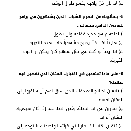
ت‌) لا، لأن مَنْ يلعبه يخسر طوال الوقت.
5- يسألونك عن النجوم الشباب، الذين يشتهرون في برامج
تلفزيون الواقع، فتقولين:
أ‌) نجاحهم هو مجرد فقاعة ولن يطول.
ب‌) هنيئاً لكل مَنْ يصبح مشهوراً خلال هذه التجربة.
ت‌) أنا أيضاً لو كنت في مثل سنهم كان يمكن أن أخوض
التجربة.
6- على ماذا تعتمدين في اختيارك المكان الذي تقضين فيه
عطلتك؟
أ‌) تتبعين نصائح الأصدقاء، الذي سبق لهم أن سافروا إلى
المكان نفسه.
ب‌) تقررين في آخر لحظة، بغض النظر عما إذا كان سيعجبك
المكان أم لا.
ت‌) تثقين بكتب الأسفار التي قرأتِها ونصحتك بالتوجه إلى