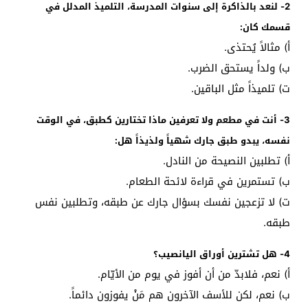
2- لنعد بالذاكرة إلى سنوات المدرسة، التلميذ المدلل في
قسمك كان:
أ‌) مثالاً يُحتذى.
ب‌) ولداً يستحق الضرب.
ت‌) تلميذاً مثل الباقين.
3- أنت في مطعم ولا تعرفين ماذا تختارين كطبق، في الوقت
نفسه، يبدو طبق جارك شهياً ولذيذاً هل:
أ‌) تطلبين النصيحة من النادل.
ب‌) تستمرين في قراءة لائحة الطعام.
ت‌) لا تزعجين نفسك بسؤال جارك عن طبقه، وتطلبين نفس
طبقه.
4- هل تشترين أوراق اليانصيب؟
أ‌) نعم، فلابدّ من أن أفوز في يوم من الأيّام.
ب‌) نعم، لكن للأسف الآخرون هم مَنْ يفوزون دائماً.