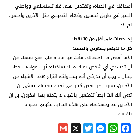
أهدافك في الحياة، وتقتدين بهم. فلا تستسلمي وواصلي
السير في طريق تحسين وضعك، لتصبحي مثل الآخرين وأحسن،
لم لا؟
إذا حصلت على أقل من 10 نقط:
كل ما لديهم يشعرني بالحسد:
الأمر أقوى من احتمالك. فأنت غير قادرة على منع نفسك من
أن تحسدي أي شخص يملك ما لا تملكينه: ثراء، مواهب، حظ،
جمال… يجب أن تدركي أنك بمحاولتك انتزاع هذه الأشياء من
الآخرين، تعبرين عن نقص كبير في ثقتك بنفسك. ينبغي أن
تعي أنك أنت أيضاً تتمتعين بأشياء لا يتمتع بها الآخرون، بل إنّ
الآخرين قد يحسدونك على هذه المزايا، فكوني فخورة
بنفسك.
Gmail
Messenger
Twitter
WhatsApp
X
Facebook