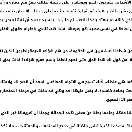
الأشخاص يشربون الخمر ويوقعون على وثيقة تطالب بمنع فتح خمارة ورأي
 يشرب الخمر يعرف في قرارة نفسه بأنه مخطئ ويطلب الله بأن يتوب عليه
لذي خلقه لم ينعته بهذا النعت، ثم ما رأيك يا سيد عصيد أن تفتنا فيم
لحاجة في نفس عصيد هو يعرفها، فإذا كنت تنادي باحترام حقوق الأقليات،
 شطط الإسلاميين في الحكومة، من هم هؤلاء الديمقراطيون الذين تتك
ة، من خول لك هذا الحق حتى تصبح ناطقا باسم جميع هؤلاء؟ فأنت يحق ل
ما هي عادتك، لأنك تسبح في الاتجاه المعاكس، فبعد أن اتضح لك ولأمثال
صبحت بضاعة كاسدة، لا يقبل عليها احد وهي قد دخلت في مرحلة الاحتضار
ح إلا الصحيح.
نا منها، وعندما بحثنا عن معنى هذه الحداثة وجدنا أن تعريفها غير الذي 
ضلة، فهذه الأخيرة تبقى فاضلة في جميع المجتمعات والمعتقدات، فلا تكذ