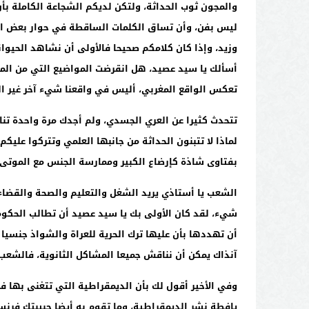
والمجون ثوب الحداثة، ولتكن لديكم الشجاعة الكاملة بأ
ليس بفن، وأن تساق الكلمات الساقطة في حوار بعض الأ
وزيد، وإذا كان كلامكم صحيحا فالأولى أن نشاهد الحيو
أسألك يا سيد عصيد، هل انقرضت المواضيع التي من المم
تعكس الواقع المغربي، أليس في واقعنا شيء آخر غير ا
تتحدث كثيرا عن العري الجسدي، ولم أجدك مرة واحدة ت
لماذا لا تتبنون الحداثة من جانبها العلمي وتتركوا عليك
بفتاوى شاذة كإرضاع الكبير وممارسة الجنس مع الموتى،
الشعب يا أستاذي يريد الشغل والتعليم والصحة والقضاء ا
شيء، لقد كان الأولى بك يا سيد عصيد أن تطالب الحكومة
أن تهددها بأن عليها ترك الحرية للعراة والشواذ جنسيا
آنذاك يمكن أن نناقش جميعا المشاكل الثانوية، فالشعب ا
وفي الأخير أقول لك بأن الديمقراطية التي تتغنى بها ف
يافطة نشر الديمقراطية، وما تقوم به أيضا حبيبتك فرنس