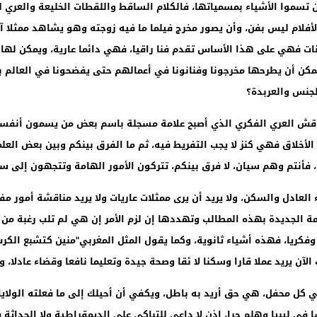
ن تسموا الأشياء بمسمياتها، فالكلام الساقط واللقطات الخليعة والعري 
فلام ليس بفن، وأن يصور مخرج فيلما ما فيه زوجته وهو يشاهد ممثلا 
انات فهي على هذا الأساس تقدم فنا راقيا، فهي دائما عارية، ويمكن له
كن أن يطرحها مخرجونا وفنانونا في أعمالهم حتى يفضحونا في العالم بأ
لجنس والعربدة؟
ناقش العري الفكري الذي أصبح علامة مسجلة باسم بعض من يسمون أنفسه
م الأخلاق فهي كنز لا يجب التفريط فيه، ثم ما الفرق بينكم وبين بعض الع
 فأنتم وهم سيان، لا فرق بينكم، تتركون الأمور الهامة وتتجهون إلى 
لعادل والسكن، ولا يريد أن يرى ممثلات عاريات ولا يريد مناقشة أمور مف
 الجديدة بهذه المطالب وتهددها إن لزم الأمر إن هي لم تلب رغبة من ا
 وفكريا، فهذه أشياء ثانوية، وكما يقول المثل المغربي"منين كتشبع ال
لآن يريد عملا قارا وسكنا لا ئقا وصحة جيدة وتعليما نافعا وقضاء عادلا،
ي كل محفل، هي حق أريد به باطل، ويكفي أن أحيلك إلى ما فعلته الولايا
ا في ليبيا وهلم جرا، إذن لا داعي للتباكي على الديمقراطية ولا الحدا