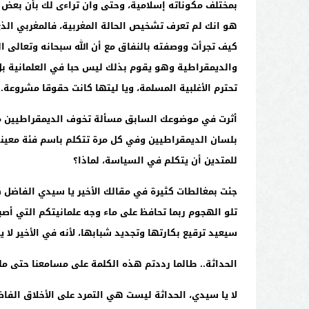
بمختلف مكوناته إسلامية، وحتى وان تراءى لك بأن بعض 
هو انك لم تعرف تشخيص الحالة المغربية، فالمغربي الذي
كيف تجرأت ووصفته بالنفاق مع أن الله سبحانه وتعالى ا
والديمقراطية وهو يقوم بذلك ليس حبا في العلمانية بل 
تحترم الأغلبية المسلمة، ويا ليتها كانت حقوقا مشروعة.
أثرت في موضوعك السابق مسألة تخوف الديمقراطيين من
بلسان الديمقراطيين وفي كل مرة تتكلم باسم فئة معين
للمتدين أن يتكلم في السياسة، لماذا؟
جئت بمغالطات كثيرة في مقالك الأخير يا سيدي الفاضل ك
تلو الهجوم ربما تحافظ على ماء وجه علمانيتكم التي أ
سيعيد ترقيع بكارتها وتجديد شبابها، لأنه في الأخير لا يص
الحداثة.. طالما رددتم هذه الكلمة على مسامعنا حتى ملل
لا يا سيدي، الحداثة ليست هي التمرد على الأخلاق الفا