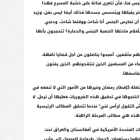
ليس فنا، فأن تتعرى فنانة على خشبة المسرح فهذا
آخر يقبلها ويتحسس جسدها فذلك أيضا ليس بفن، وزيد
ا أن تمارس الجنس أنا شاءت ووقتما شاءت، ودعني
فلام مادتها الخصبة الجنس والدعارة؟ تتحججون بأنها
م مثقفين، أصبحوا يناضلون من اجل قضايا تافهة،
لماء من المسلمين الذين تنتقدونهم، الذين يفتون
سفاسفها.
تعلة كإفطار رمضان وغيرها من الأمور التي لا تنفعه في
نتخبوها في تحقيق هذه الضروريات فعليها أن ترحل، لا
كرش كتقول لرأس غني" عندما تتحقق المطالب الرئيسية
 وهذه هي مطالب المرحلة الراهنة.
ت المتحدة الأمريكية في أفغانستان والعراق تحت
ثة فهما يستعملان كحصان طروادة للوصول إلى مآرب