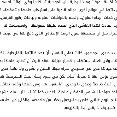
اكسة.. عرفت ومنذ البداية.. أن الموهبة تسكنها وفي الوقت نفسه تح
ذاتها في عوالم أخرى..عوالم قادرة على استيعاب حلمها وشغفها.. فا
كذات الرداء الملون.. وتحلم بالفراشات الملونة وبباقات زهور القرنف
.. انقادت لهذا العاشق الذي اقتحم عليها طفولتها.. واستسلمت له.. 
.. قبل أن تقتنصها عيون الوفد الإيطالي الذي دفع بها في عرضه ال
دد صدى الجمهور.. كانت تمني النفس بأن تجد ضالتها بالقنيطرة.. ل
. ولأن العناد سمتها.. والإصرار ميزتها..فقد قررت أن تطارد حلمها ب
طت عيناها على نص مسرحي تحرك فيها الحنين والشوق ولا تهدأ حتى
ملون تؤمن أنها لا محالة آتية.. لكن في غمرة رحلة البحث السيزيفية هذ
 أغنية صاحبة وعدي يا وعدي.. فانبهرت به.. ومن حينها وكلما تحلقت
 نحو صوتها الشامي المفضل صاحبة.. اغضب كما تشاء.. لترث منه حشرجته
نتاج ألبوم غنائي خاص بها..يحمل بعضا من ملامحها والكثير من أحلامها
كسيزيف لا يقبل أبدا بالهزيمة.