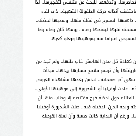
اصرها.. وتدفعها للبحث عن متنفس لتفجيرها.. لذا
حتضنت آنذاك حركة الطفولة الشعبية.. ذات لقاء
ل.. داهمها المسرح في غفلة منها.. وسحبها لحضنه..
فمنحته قلبها ليمنحها رضاه.. يومها كان رضاه رضا
مسرحي اعترافا منه بموهبتها وبعلو كعبها
كن كعادة كل مدن الهامش خاب ظنها.. ولم تجد من
طريقتها وأن ترسم ملامح مسارها بيدها.. فبدأت
 تنهي آخر صفحاته.. لتدمن بعدها مشاهدة العروض
ه.. عادت أوفيليا أو الشحرورة إلى موهبتها الأولى..
 العائلة حول لحظة فرح مقتنصة إلا وطلب منها أن
 وبحة الحزن الدفينة فيه.. ضلت الشحرورة أوفيليا
.. ورغم أن البداية كانت صعبة وأن لعنة القرصنة