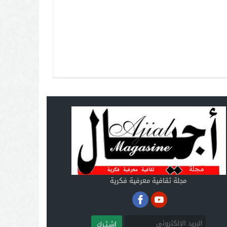
مجلة ثقافية معرفية فكرية
اشـتـرك