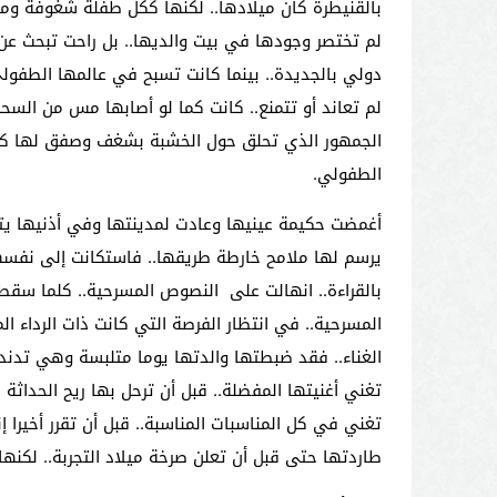
بالقنيطرة كان ميلادها.. لكنها ككل طفلة شغوفة ومش
لم تختصر وجودها في بيت والديها.. بل راحت تبحث عن 
دولي بالجديدة.. بينما كانت تسبح في عالمها الطفولي 
لم تعاند أو تتمنع.. كانت كما لو أصابها مس من السحر
الجمهور الذي تحلق حول الخشبة بشغف وصفق لها كثيرا
الطفولي.
أغمضت حكيمة عينيها وعادت لمدينتها وفي أذنيها يتر
يرسم لها ملامح خارطة طريقها.. فاستكانت إلى نفسها.
بالقراءة.. انهالت على النصوص المسرحية.. كلما سق
المسرحية.. في انتظار الفرصة التي كانت ذات الرداء ال
الغناء.. فقد ضبطتها والدتها يوما متلبسة وهي تدندن
تغني أغنيتها المفضلة.. قبل أن ترحل بها ريح الحداثة
تغني في كل المناسبات المناسبة.. قبل أن تقرر أخيرا إ
طاردتها حتى قبل أن تعلن صرخة ميلاد التجربة.. لكنها 