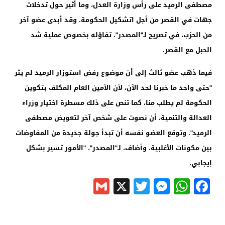
مصطفى الرميد على رأس وزارة العدل، وما أثير حول تدخلات
جهات في القصر من أجل اتشكيل الحكومة. وقد أبدى عضو آخر
من الحزب، في تصريح لـ"المصدر"، تفاؤله بخصوص عملية شد
الحبل مع القصر.
فيما ذهب عضو ثالث إلى أن موضوع رفض استوزار الرميد لم يثر
"حتى واحد ما خبرنا لحد الآن، لأن الأمين العام المكلف بتكوين
الحكومة لم يطلب منا، كما تنص على ذلك مسطرة اختيار وزراء
العدالة والتنمية، أن نصوت على شخص آخر لتعويض مصطفى
الرميد". وتوقع العضو نفسه أن تبدأ جولة جديدة من المفاوضات
بين مكونات الأغلبية، وأضاف، لـ"المصدر"، "الأمور تسير بشكل
إيجابي.
Gmail
Messenger
Twitter
WhatsApp
X
Facebook