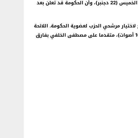
كشف الحبيب الشوباني، عضو الأمانة العامة لحزب العدالة والتنمية، أن الحزب قد يحسم في لائحة وزرائه يوم غد الخميس (22 دجنبر)، وأن الحكومة قد تعلن بعد
لاختيار مرشحي الحزب لعضوية الحكومة. اللائحة
ضمت 36 عضوا، اختيروا عبر صناديق الاقتراع. محمد نجيب بوليف، عضو الأمانة العامة، كان في المرتبة الأولى (109 أصوات)، متقدما على مصطفى الخلفي بفارق