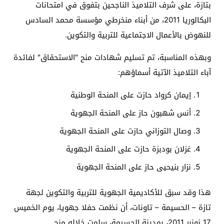
بتازة، على شرف التلاميذ الناجحين بتفوق في امتحانات
البكالوريا 2011، من أبناء منخرطي مؤسسة محمد السادس
للنهوض بالأعمال الاجتماعية للتربية والتكوين.
وبهذه المناسبة، تم تسليم شهادات منح "الاستحقاق" لفائدة
آباء التلاميذ الآتية أسماؤهم:
إيمان كرواد حازت على المنحة الوطنية
أنس شهبون حاز على المنحة الجهوية
وصال التوزاني حازت على المنحة الجهوية
غزلان بودبزة حازت على المنحة الجهوية
نزار بنيحيى حاز على المنحة الجهوية
هذا وقد سبق للأكاديمية الجهوية للتربية والتكوين لجهة
تازة – الحسيمة – تاونات، أن نظمت حفلا جهويا، يوم الخميس
17 نونبر 2011، بمدينة الحسيمة، سلمت خلاله منح