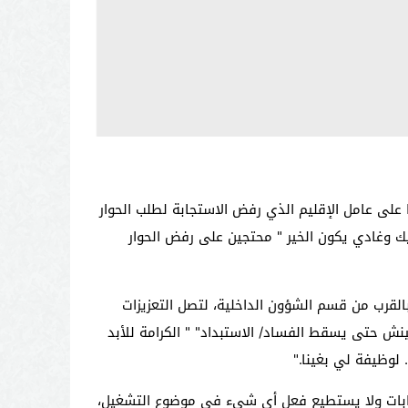
 على عامل الإقليم الذي رفض الاستجابة لطلب الحوار
م سيروا لانابيك وغادي يكون الخير " محتجين على رفض الحوار
لقرب من قسم الشؤون الداخلية، لتصل التعزيزات
ينش حتى يسقط الفساد/ الاستبداد" " الكرامة للأبد
 لوظيفة لي بغينا
".
تخابات ولا يستطيع فعل أي شيء في موضوع التشغيل،