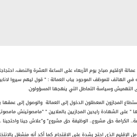
عمالة الإقليم صباح يوم الأربعاء على الساعة العشرة والنصف، احتجاجا
من طرف التنسيقية قبل 15 يوما بقوله في الهاتف للموظف الموجود بباب العمالة : " قول ليه
ى التهميش وسياسة التماطل التي ينهجها المسؤولون.
ستطاع المجازون المعطلون الدخول إلى العمالة والوصول إلى عمقها با
ها " على الشهادة رايحين المجازيين بالملايين " "مامصوتينش مامصوت
مة.. الكرامة حق مشروع.. الوظيفة حق مشروع" و"علاش جينا واحتجينا ..
ل الإقليم الذي احتج بشدة على الاقتحام كما أكد أنه منشغل بالان