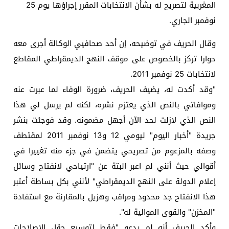
المغربية لتصريح له بشأن الانتخابات المقرر إجراؤها يوم 25
نوفمبر الجاري.
وقال الحريف في توضيحه، إن أحد صحافيي الوكالة أجرى معه
حوارا تركز بالخصوص على موقف النهج الديمقراطي المقاطع
لانتخابات 25 نوفمبر 2011.
"وقد أكدت له، يضيف الحريف، ضرورة الوفاء لما عبرت عنه
وموافاتي بالنص الذي يعتزم نشره، لكنه لم يرسل لي هذا
النص الذي لازلت لحد الآن أجهل مضمونه. وقد فوجئت بنشر
جريدة "أخبار اليوم" ليومي 12 و13 نوفمبر 2011 لمقتطف
وصفه بالمزعوم من تصريحي يتضمن في جزء منه تغييرا في
أقوالي حيث أنني لم اعبر البتة عن "ارتياحي لانفتاح وسائل
إعلام الدولة على النهج الديمقراطي" لأنني بكل بساطة أعتبر
هذا الانفتاح جد محدود ومراقب وهزيل بالمقارنة مع استفادة
"المخزن" والقوى الموالية له".
وأكد الحريف أنه لم يدعو "فقط لتوسيع حقل الإصلاحات