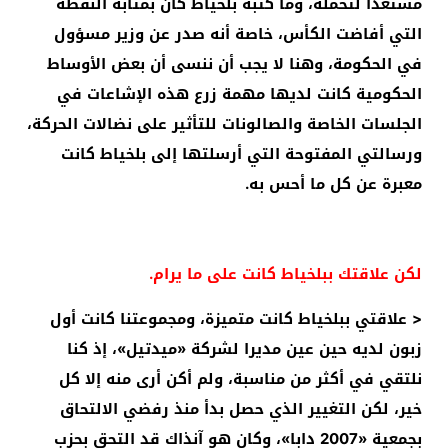
مستعدا لتحمله، وما كتبه بلخياط كان بمثابة النقطة
التي أفاضت الكأس، خاصة أنه صدر عن وزير مسؤول
في الحكومة، وهنا لا يجب أن ننسى أن بعض الأوساط
الحكومية كانت لديها مهمة زرع هذه الإشاعات في
الجلسات الخاصة والصالونات للتأثير على نضالات الحركة،
ورسالتي المفتوحة التي أرسلتها إلى بلخياط كانت
معبرة عن كل ما أحس به.
لكن علاقتك ببلخياط كانت على ما يرام.
< علاقتي ببلخياط كانت متميزة، ومجموعتنا كانت أول
زبون لديه حين عين مديرا لشركة «ميدتيل»، إذ كنا
نلتقي في أكثر من مناسبة، ولم أكن أرى منه إلا كل
خير، لكن التغيير الذي حصل بدأ منذ رفضي الالتحاق
بجمعية «2007 دابا»، وكان هو آنذاك قد التحق بحزب