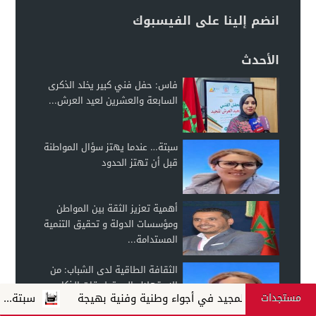
انضم إلينا على الفيسبوك
الأحدث
فاس: حفل فني كبير يخلد الذكرى
السابعة والعشرين لعيد العرش...
سبتة… عندما يهتز سؤال المواطنة
قبل أن تهتز الحدود
أهمية تعزيز الثقة بين المواطن
ومؤسسات الدولة و تحقيق التنمية
المستدامة...
الثقافة الطاقية لدى الشباب: من
الاستهلاك إلى تطبيقات الذكاء
مستجدات
 المجيد في أجواء وطنية وفنية بهيجة
سبتة... عندما يهتز س
الطاقي النسقي