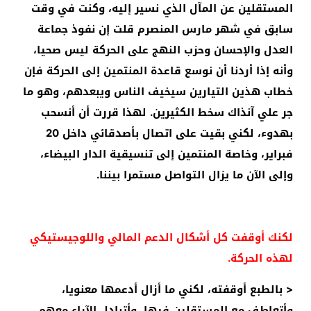
المستقلين عن المآل الذي نسير إليه، وكنت في وقت
سابق في شهر مارس المنصرم قلت إن نفوذ جماعة
العدل والإحسان وحزب النهج على الحركة ليس صحيا،
وأنه إذا أردنا أن نوسع قاعدة المنتمين إلى الحركة فإن
خطاب هذين التيارين سيخيف الناس ويبعدهم، وهو ما
جر علي آنذاك سخط الكثيرين. لهذا قررت أن أنسحب
بهدوء، لكني بقيت على اتصال بأصدقائي داخل 20
فبراير، وخاصة المنتمين إلى تنسيقية الدار البيضاء،
وإلى الآن ما يزال التواصل مستمرا بيننا.
لكنك أوقفت كل أشكال الدعم المالي واللوجيستيكي
لهذه الحركة.
< بالطبع أوقفته، لكني ما أزال أدعمها معنويا،
وأتعاطف مع المستقلين فيها، وأتبادل الآراء معهم،