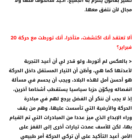
تسير بقانون يلتزم به الجميع، أكيد سأتخوف منها ولا
مجال لأن نتفق معها.
ألا تعتقد أنك اكتشفت، متأخرا، أنك تورطت مع حركة 20
فبراير؟
< بالعكس لم أتورط، ولو قدر لي أن أعيد التجربة
لأعدتها كما هي، وأظن أن التيار المستقل داخل الحركة
هو أحسن أمل لهذه البلاد، ويجب أن يحسم في مسألة
انفصاله ويكوّن حزبا سياسيا يستقطب أشخاصا آخرين،
إذ لا يجب أن ننكر أن الفضل يرجع لهم في مبادرة
الحركة والأرضية التي تأسست عليها، وهم من يقف
وراء الإبداع الذي ميز عددا من المبادرات التي تم القيام
بها، لكن للأسف عمدت تيارات أخرى إلى القفز على
الأمر. أعيد التأكيد على أن تركي الحركة أمر طبيعي