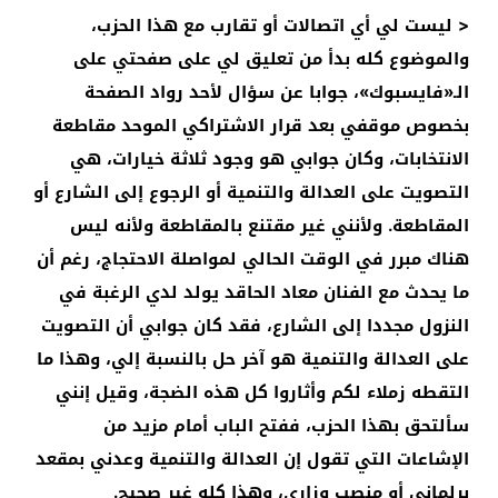
< ليست لي أي اتصالات أو تقارب مع هذا الحزب،
والموضوع كله بدأ من تعليق لي على صفحتي على
الـ«فايسبوك»، جوابا عن سؤال لأحد رواد الصفحة
بخصوص موقفي بعد قرار الاشتراكي الموحد مقاطعة
الانتخابات، وكان جوابي هو وجود ثلاثة خيارات، هي
التصويت على العدالة والتنمية أو الرجوع إلى الشارع أو
المقاطعة. ولأنني غير مقتنع بالمقاطعة ولأنه ليس
هناك مبرر في الوقت الحالي لمواصلة الاحتجاج، رغم أن
ما يحدث مع الفنان معاد الحاقد يولد لدي الرغبة في
النزول مجددا إلى الشارع، فقد كان جوابي أن التصويت
على العدالة والتنمية هو آخر حل بالنسبة إلي، وهذا ما
التقطه زملاء لكم وأثاروا كل هذه الضجة، وقيل إنني
سألتحق بهذا الحزب، ففتح الباب أمام مزيد من
الإشاعات التي تقول إن العدالة والتنمية وعدني بمقعد
برلماني أو منصب وزاري، وهذا كله غير صحيح.