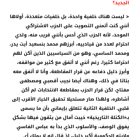
الجديد؟
< ليست هناك خلفية واحدة، بل خلفيات متعددة، أولاها
أنني كنت أتمنى التصويت على الحزب الاشتراكي
الموحد، لأنه الحزب الذي أحس بأنني قريب منه، ولدي
احترام لعدد من قيادييه، أبرزهم محمد بنسعيد أيت يدر،
ومحمد الساسي، وهو من السياسيين الذين أكن لهم
احتراما كثيرا، رغم أنني لا أتفق مع كثير من مواقفه،
وأبرز دليل دفاعه عن قرار المقاطعة، وأنا لا أتفق معه
بتاتا في ذلك، وهناك أيضا نجيب أقصبي ومصطفى
مفتاح، لكن قرار الحزب بمقاطعة الانتخابات لم أكن
أشاطره، ولهذا صار مستحيلا تحقيق الخيار الأقرب إلى
قلبي. الخلفية الثانية تتعلق بإيماني بأن ما يسمى
بـ«الكتلة التاريخية» خيبت آمال من يثقون فيها بشكل
يفوق الوصف، والأسلوب الذي بدأ به عباس الفاسي
ولايته الحكومية أكبر دليل، إذ قال إنه لا يملك أي