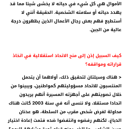
الأموال هي كل شيء في حياته لا يخشى شيئا مما قد
يهدد حياته أو سلامته الشخصية. الحقيقة أنني لا
أستطيع فهم بعض رجال الأعمال الذين يظهرون درجة
عالية من الجبن.
كيف السبيل إذن إلى منح الاتحاد استقلالية في اتخاذ
قراراته ومواقفه؟
< هناك وسيلتان لتحقيق ذلك، أولاهما أن يتحمل
المنتسبون للاتحاد مسؤوليتهم كمواطنين، ويبينوا من
خلال تصويتهم على أجهزته المسيرة أنهم يريدون
اتحادا مستقلا، ولا ننسى أنه في سنة 2003 كانت هناك
محاولة لفرض شخص مقرب من السلطة، هو عدنان
الدباغ، لكنهم رفضوه وانتفضوا ضده فتمت إعادة اختيار
حسن الشامي. ما الذي يمنع قيام ثورة مشابهة اليوم؟