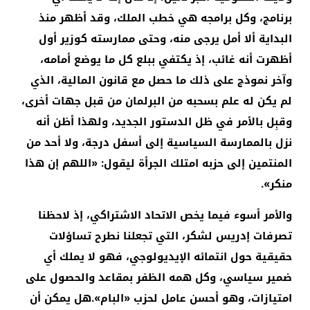
برنامج، وكل برامجه هي خطب الملك، وقد أظهر منذ
البداية ألا أمل يرجى منه، وحتى ممارسته كوزير أول
أظهرت أنه غائب، إذ يكتفي ببلع كل ما يوضع أمامه،
وآخر نموذج على ذلك ما حصل مع قانون المالية، الذي
لم يكن له علم بسحبه من البرلمان من قبل جهات أخرى،
وقبِل بالأمر في ظل الدستور الجديد، ولهذا أظن أنه
نزل بالممارسة السياسية إلى أسفل درجة، ولا أحد من
المنتمين إلى حزبه امتلك الجرأة ليقول: «اللهم إن هذا
منكر».
والأمر أسوء فيما يخص الاتحاد الاشتراكي، إذ لاحظنا
تصرفات إدريس لشكر، التي تجعلنا نطرح تساؤلات
حقيقية حول انتمائه الإيديولوجي، فهو لا يملك أي
ضمير سياسي، وكل همه الظفر بمقاعد والحصول على
امتيازات، وهو أحسن عامل لحزب «البام».هل يمكن أن