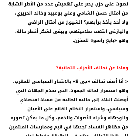
نصوت على حزب يصر على تهميش عدد من الأطر الشابة
من أمثال حسن الشامي وعلي بوعبيد وخالد الحريري،
ولا أحد يأخذ برأيهم؟ الشيوخ من أمثال الراضي
واليازغي انتهت صلاحيتهم، ويبقى لشكر أخطر حالة،
وهو «بايع راسو» للمخزن.
وماذا عن تحالف الأحزاب الثمانية؟
< أنا أصف تحالف «جي 8» بالانتحار السياسي للمغرب،
وهو استمرار لحالة الجمود، التي تخدم الجهات التي
أوصلت البلاد إلى حالته الحالية من فساد اقتصادي
وسياسي، واستمرار النظام القائم على الأعيان
والوجهاء وشراء الأصوات والذمم، وكل ما يمكن تصوره
من مظاهر الفساد تجدها في قيم وممارسات المنتمين
إلى هذا التحالف، وهو في الحقيقة مخطط لحزب