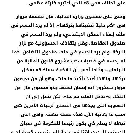
على تحالف «جي 8» الذي أعتبره كارثة عظمى.
وحتى على مستوى وزارة المالية، فإن فلسفة مزوار
هي «كم حاجة قضيناها بتركها»، إذ لم يرد الحسم في
ملف إعفاء السكن الاجتماعي، ولم يرد الحسم في
صندوق المقاصة، وظل يتقاذف المسؤولية مع نزار
البركة، ولم يرد الحسم في ملف صندوق التضامن، كما
لم يحسم في قضية سحب مشروع قانون المالية من
البرلمان… وكلما أحس أن القضية «ساخنة» يفضل
تركها. ولهذا أعيد تأكيد ما قلت، وهو أن من يعرفون
مزوار يتذكرون أنه إنسان لطيف وذو مستوى عال من
الذكاء و«يدخل القلب سريعا»، لكن يخيل إلي أن
الصعوبة التي يجدها في التصدي لرغبات الآخرين هي
سبب ما يعانيه الآن. هذه نقطة ضعفه، وهي التي
تجعله لا يصلح كي يكون رئيسا للحكومة في سياق
الدستور الجديد، لأننا في حاجة إلى رئيس حكومة لديه