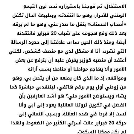
الاستقلال، ثم فوجئنا باستوزاره تحت لون التجمع
الوطني للأحرار، وهو ما انتقدته، وبطبيعة الحال تكفل
«أصحاب الحسنات» بنقل ما صدر عني، وهو ما لم يرقه.
بعد ذلك وقع هجومه على شباب 20 فبراير فانتقدته
أيضا، ومنذ ذلك الحين ساءت علاقتنا إلى حدود الرسالة
التي نشرت. أنا لا مشكل لدي مع منصف كشخص، لكنني
أعتقد أن منصبه كوزير يفرض عليه أن يترفع عن بعض
الأمور وألا يهاجم مواطنا أو مناضلا بسبب آرائه
ومواقفه، إذ ما الذي كان يمنعه من أن يتصل بي، وهو
من زودني أول يوم برقم هاتفي، لينتقدني مباشرة كما
يشاء ويستوضح الأمور مني؟ هو أشد العارفين بأن
الفضل في تكوين ثروتنا العائلية يعود إلى أبي وأنا
لست إلا فردا في هذه العائلة. وبسبب انتمائي إلى
حركة 20 فبراير عانت أسرتي الكثير من الضغوط. ولهذا
لم يكن ممكنا السكوت.