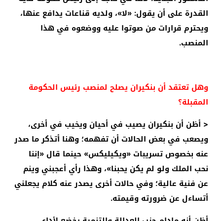
القدرة على أن يقول: «لا»، ولديه قناعات يدافع عنها،
ويحترم قرارات من صوتوا عليه ووضعوه في هذا
المنصب.
وهل تعتقد أن بنكيران يصلح لمنصب رئيس الحكومة
المقبلة؟
< أظن أن بنكيران يصيب في أحيان ويخيب في أخرى،
ويصعب في بعض الحالات أن تفهمه؛ وهنا أتذكر ما صدر
عنه بخصوص تسريبات «ويكيليكس» حينما قال «إننا
نحب الملك ولو لم يكن يحبنا»، وهذا رأي أعجبني وينم
عن فنية عالية؛ وفي حالات أخرى يصدر عنه كلام يجعلني
أتساءل عن ضرورته وقيمته.
أظن أنه مادام حزب العدالة والتنمية يخضع لأداء