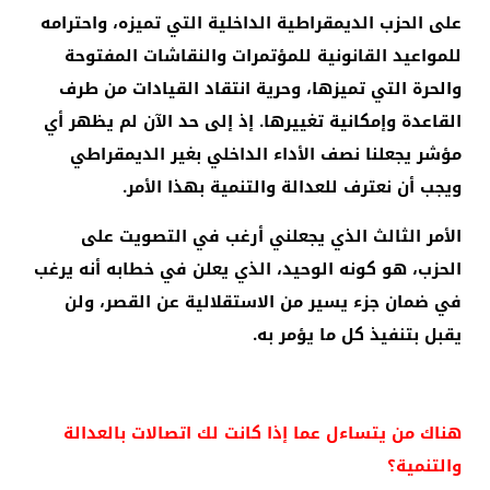
على الحزب الديمقراطية الداخلية التي تميزه، واحترامه
للمواعيد القانونية للمؤتمرات والنقاشات المفتوحة
والحرة التي تميزها، وحرية انتقاد القيادات من طرف
القاعدة وإمكانية تغييرها. إذ إلى حد الآن لم يظهر أي
مؤشر يجعلنا نصف الأداء الداخلي بغير الديمقراطي
ويجب أن نعترف للعدالة والتنمية بهذا الأمر.
الأمر الثالث الذي يجعلني أرغب في التصويت على
الحزب، هو كونه الوحيد، الذي يعلن في خطابه أنه يرغب
في ضمان جزء يسير من الاستقلالية عن القصر، ولن
يقبل بتنفيذ كل ما يؤمر به.
هناك من يتساءل عما إذا كانت لك اتصالات بالعدالة
والتنمية؟