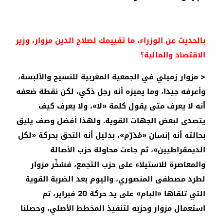
بالحديث عن الوزراء، ما تقييمك لصلاح الدين مزوار، وزير
الاقتصاد والمالية؟
< مزوار زميلي في الجمعية المغربية للنسيج والألبسة،
وأعرفه جيدا، وما يميزه أنه رجل ذكي، لكن نقطة ضعفه
أنه لا يعرف متى يقول كلمة «لا»، ولا يعرف كيف
يتصدى لبعض الجهات القوية. ولهذا أفضل وصف يليق
بحالته أنه إنسان «مْدَرّم»، بدليل أنه التحق بحركة «لكل
الديمقراطيين»، ثم جاءت محاولة حزب الأصالة
والمعاصرة للاستيلاء على حزب التجمع، فسُخِّر مزوار
لطرد مصطفى المنصوري، واليوم بعد الضربة القوية
التي تلقاها «البام» على يد حركة 20 فبراير، تم
استعمال مزوار وحزبه لتنفيذ المخطط الأصلي، وحصلنا