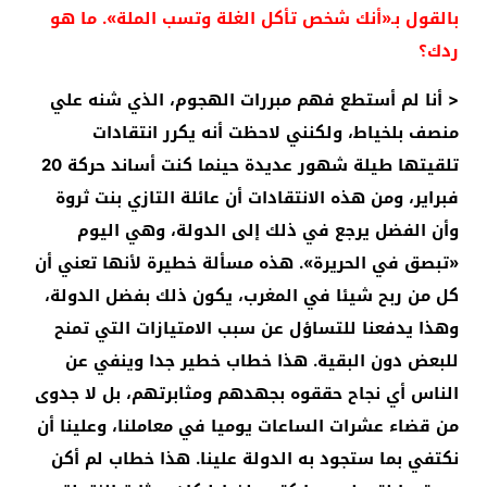
بالقول بـ«أنك شخص تأكل الغلة وتسب الملة». ما هو
ردك؟
< أنا لم أستطع فهم مبررات الهجوم، الذي شنه علي
منصف بلخياط، ولكنني لاحظت أنه يكرر انتقادات
تلقيتها طيلة شهور عديدة حينما كنت أساند حركة 20
فبراير، ومن هذه الانتقادات أن عائلة التازي بنت ثروة
وأن الفضل يرجع في ذلك إلى الدولة، وهي اليوم
«تبصق في الحريرة». هذه مسألة خطيرة لأنها تعني أن
كل من ربح شيئا في المغرب، يكون ذلك بفضل الدولة،
وهذا يدفعنا للتساؤل عن سبب الامتيازات التي تمنح
للبعض دون البقية. هذا خطاب خطير جدا وينفي عن
الناس أي نجاح حققوه بجهدهم ومثابرتهم، بل لا جدوى
من قضاء عشرات الساعات يوميا في معاملنا، وعلينا أن
نكتفي بما ستجود به الدولة علينا. هذا خطاب لم أكن