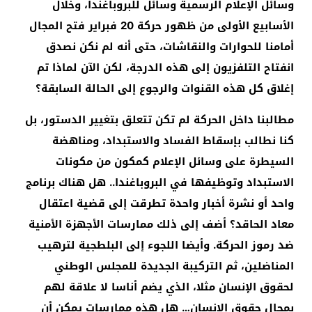
وسائل الإعلام الرسمية وسائل للبروباغندا، وخلال
الأسابيع الأولى من ظهور حركة 20 فبراير فتح المجال
أمامنا للحوارات والنقاشات، حتى أنه لم نكن نصدق
انفتاح التلفزيون إلى هذه الدرجة، لكن الآن لماذا تم
إغلاق كل هذه القنوات والرجوع إلى الحالة السابقة؟
مطالبنا داخل الحركة لم تكن تتعلق بتغيير الدستور، بل
كنا نطالب بإسقاط الفساد والاستبداد، ومناهضة
السيطرة على وسائل الإعلام كمكون من مكونات
الاستبداد وتوظيفها في البروباغندا.. هل هناك برنامج
واحد أو نشرة أخبار واحدة تطرقت إلى قضية اعتقال
معاد الحاقد؟ أضف إلى ذلك ممارسات الأجهزة الأمنية
ضد رموز الحركة. وأيضا اللجوء إلى البلطجية لترهيب
المناضلين، ثم التركيبة الجديدة للمجلس الوطني
لحقوق الإنسان مثلا، الذي يضم أناسا لا علاقة لهم
بمجال حقوق الإنسان… هل هذه ممارسات يمكن أن