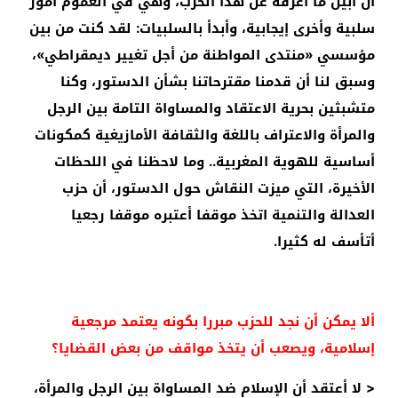
أن أبين ما أعرفه عن هذا الحزب، وهي في العموم أمور
سلبية وأخرى إيجابية، وأبدأ بالسلبيات: لقد كنت من بين
مؤسسي «منتدى المواطنة من أجل تغيير ديمقراطي»،
وسبق لنا أن قدمنا مقترحاتنا بشأن الدستور، وكنا
متشبثين بحرية الاعتقاد والمساواة التامة بين الرجل
والمرأة والاعتراف باللغة والثقافة الأمازيغية كمكونات
أساسية للهوية المغربية.. وما لاحظنا في اللحظات
الأخيرة، التي ميزت النقاش حول الدستور، أن حزب
العدالة والتنمية اتخذ موقفا أعتبره موقفا رجعيا
أتأسف له كثيرا.
ألا يمكن أن نجد للحزب مبررا بكونه يعتمد مرجعية
إسلامية، ويصعب أن يتخذ مواقف من بعض القضايا؟
< لا أعتقد أن الإسلام ضد المساواة بين الرجل والمرأة،