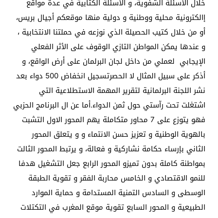
خلال الأسئلة الشفوية، و الأسئلة الكتابية في عدة مواقع
إالكترونية محلية ووطنية و دولية منها موقعكم أجيال بريس،
أو من خلال كتيب الحصيلة الذي نوزعه في حملتنا الانتخابية ،
و عندها يمكن المواطن التازي الوقوف على الأثر الفعلي
الإيجابي لعملي من داخل لجان البرلمان على أرض الواقع، و
أذكر على سبيل المثال لا الحصرتسجيل انخفاض 500 دواء بعد
نشر اللجنة البرلمانية لتقرير المهمة الاستطلاعية التي
اشتغلت تحت رآستي حول ثمن الدواء.أما عن ال البرنامج الحزبي
فهو يتوزع على 7 محاور متكاملة يهم المحور الاول التشبت
بالهوية الوطنية و تعزيز حسن الانتماء و و يتعلق المحور
الثاني بإرساء حكامة نشاركية و فعالة، و يرتبط المحور الثالت
بمواطنة كاملة بدون تميزو المحور الرابع جعل التشغيل هدفا
للنمو الاقتصادي و الخامس محاربة الفقر و تقوية الطبقة
الوسطى و السادس التمنية المستدامة و حماية الموارد
الطبيعية و المحور السابع تقوية موقع المغرب في التكتلات