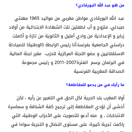
من هو عبد الله البورقادي؟
عبد الله البورقادي مواطن مغربي من مواليد 1965 مهنتي
صيدلي، متزوج و أب لطفلين نلت الشهادة الابتدائية من أولاد
زباير و الإعدادية من وادي أمليل و الثانوية من تازة و أكملت
دراستي الجامعية بفرنسا،أنا رئيس الرابطة (الوطنية) للصيادلة
الاستقلاليين و عضو اللجنة المركزية للحزب، مقرر لجنة المالية
في البرلمان برسم الفترة2007-2011 و رئيس مجموعة
الصداقة المغربية الفرنسية
ما رأيك في من يدعو للمقاطعة؟
أولا المغرب بلد الحرية لكل الحق في التعبير عن رأيه ، لكن
أخشى أن تؤدي المقاطعة إلى ترجيح كفة الشناقة و سماسرة
الانتخابات ، و منه أدعو للتصويت على الأحزاب الوطنية، التي
راكمت تجربة كبيرة، على مستوى النضال و التجربة سواءا في