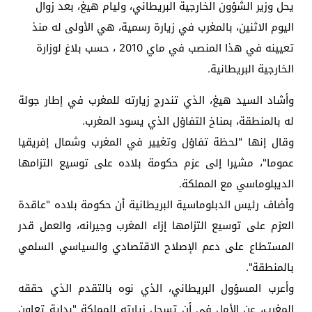
يحل وزير الشؤون الخارجية البريطاني، وليام هيغ، بعد زوال
اليوم الاثنين، بالمغرب في زيارة رسمية، هي الأولى له منذ
تعيينه في هذا المنصب في ماي 2010 ، حسب بلاغ لوزارة
الخارجية البريطانية.
وأشاد السيد هيغ، الذي تندرج زيارته للمغرب في إطار جولة
له بالمنطقة، بمناخ التفاؤل الذي يسود المغرب.
وقال إنها "لحظة تفاؤل وتغيير في المغرب وشمال إفريقيا
عموما"، مشيرا إلى عزم حكومة بلاده على توسيع التزامها
الديبلوماسي مع المملكة.
وأضاف رئيس الدبلوماسية البريطانية أن حكومة بلاده "عاقدة
العزم على توسيع التزامها إزاء المغرب وجيرانه، والعمل قدر
المستطاع على دعم الإصلاح الاقتصادي والسياسي السلمي
بالمنطقة".
وأعرب المسؤول البريطاني، الذي نوه بالتقدم الذي حققه
المغرب، عن الأمل في أن تسجل زيارته للمملكة "بداية تعاون