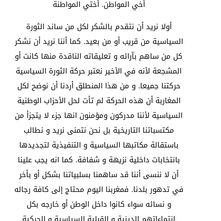
أخي المواطن. أختي المواطنة
أولا نريد أن نتقدم بالشكر لكل من ساند الثورة
السياسية من قريب أو من بعيد. كما أننا نريد أن نشكر
كل من ساهم بآرائه و تعليقاته الناقدة منها كانت أو
المشجعة لأنه في الأخير نعتبر حركة الثورة السياسية
حركتنا جميعا. و من هذا المنطلق أردنا أن نوضح لكل
المغاربة أن هذه الحركة لم تأت لحل الأحزاب الوطنية
السياسية لأننا مدركون ومؤمنون انها جزء لا يتجزأ من
مكتسباتنا التاريخية بل نحن نتمنى نريد و نطالب
باستقالة مكاتبها السياسية و التنفيذية لتجديدها
بانتخابات داخلية نزيهة و شفافة. كما انه يجب علينا
أن لا ننسى أننا قد ساهمنا بسلبياتنا بشكل أو بأخر
في تدهور بلدنا. فمغربنا اليوم محتاج إلى كافة رجاله
و نسائه سواء كانوا داخل الوطن أو خارجه بكل
انتماءاتهم الدينية و القبلية السياسية و الحركية