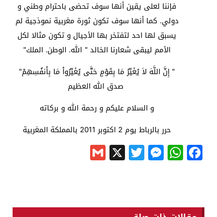
فإننا لعلى يقين أنها سوف تحضى باحترام وطني و
دولي. كما أنها سوف تكون ثورة مغربية نموذجية لم
يسبق لها احد لتفتخر بها الأجيال و تكون مثالا لكل
الأمم ليبقى شعارنا الخالد " الله. الوطن. الملك"
" إِنَّ اللَّهَ لاَ يُغَيِّرُ مَا بِقَوْمٍ حَتَّى يُغَيِّرُواْ مَا بِأَنفُسِهِمْ"
صدق الله العظيم
و السلام عليكم و رحمة الله و بركاته
حرر بالرباط يوم 2 اكتوبر 2011 بالمملكة المغربية
Gmail
Messenger
Twitter
WhatsApp
X
Facebook
مقالات ذات صلة