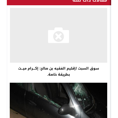
سوق السبت /إقليم الفقيه بن صالح: إكــــرام ميـــت
بطريقة خاصة.