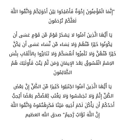
"إِنَّمَا الْمُؤْمِنُونَ إِخْوَةٌ فَأَصْلِحُوا بَيْنَ أَخَوَيْكُمْ وَاتَّقُوا اللَّهَ
لَعَلَّكُمْ تُرْحَمُونَ
يَا أَيُّهَا الَّذِينَ آمَنُوا لا يَسْخَرْ قَوْمٌ مِّن قَوْمٍ عَسَى أَن
يَكُونُوا خَيْرًا مِّنْهُمْ وَلا نِسَاء مِّن نِّسَاء عَسَى أَن يَكُنَّ
خَيْرًا مِّنْهُنَّ وَلا تَلْمِزُوا أَنفُسَكُمْ وَلا تَنَابَزُوا بِالأَلْقَابِ بِئْسَ
الاِسْمُ الْفُسُوقُ بَعْدَ الإِيمَانِ وَمَن لَّمْ يَتُبْ فَأُولَئِكَ هُمُ
الظَّالِمُونَ
يَا أَيُّهَا الَّذِينَ آمَنُوا اجْتَنِبُوا كَثِيرًا مِّنَ الظَّنِّ إِنَّ بَعْضَ
الظَّنِّ إِثْمٌ وَلا تَجَسَّسُوا وَلا يَغْتَب بَّعْضُكُم بَعْضًا أَيُحِبُّ
أَحَدُكُمْ أَن يَأْكُلَ لَحْمَ أَخِيهِ مَيْتًا فَكَرِهْتُمُوهُ وَاتَّقُوا اللَّهَ
إِنَّ اللَّهَ تَوَّابٌ رَّحِيمٌ" صدق الله العظيم