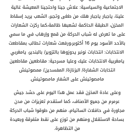
الاجتماعية والسياسية: علاش جينا واحتجينا المعيشة غالية
علينا، ياجبار ياجبار هلك من طغى وتجبر، الشعب يريد إسقاط
المخزن، الطبقة الحاكمة لشعبها ظالمة،كما ركزت الشعارات
على ما تعرض له شباب الحركة من قمع وإرهاب في ما سمي
بالأحد الأسود يوم 16 أكتوبر،ورفعت شعارات تطالب بمقاطعت
الانتخابات: انتخابات نونبر يدوزوها بالتزوير/ بالبندير، يامغربي
يامغربية الانتخابات عليك وعليا مسرحية: مقاطعين مقاطعين
انتخابات الشفارة/ البزنازة/ المفسدين/ ممصوتينش
مامصوتينش على الشفار مامصوتينش.
وعلى عادة المخزن فقد عمل هذا اليوم على حشد جيش
عرمرم من جميع الأصناف، كما استقدم تعزيزات من مدن
مجاورة في حافلات الساتيام، منهم من طوقوا شباب الحركة
بساحة الاستقلال ومنهم من توزع على نقط متفرقة وبعيدة
من التظاهرة.