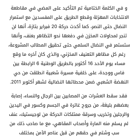
و في الكلمة الختامية تم التأكيد على المضي في مقاطعة
الانتخابات المهزلة وقطع الطريق على المفسدين مع استمرار
النضال حتى النصر، كما أكدت حركة 20 فبراير بتازة، أنها لن
تنجر لمحاولات المخزن في دفعها نحو التظاهر بعنف، وأنها
ستستمر في النضال السلمي حتى تحقيق المطالب المشروعة،
رغم كل مظاهر التعنيف المخزني، والذي كان آخره ما وقع
مساء يوم الأحد 16 أكتوبر بالطريق الوطنية 6 الرابطة بين
فاس ووجدة، على خلفية مسيرة شعبية انطلقت من حي
النهضة الشعبي ضمن محطاتها النضالية لشهر أكتوبر 2011.
فقد سقط العشرات من المصابين بين الرجال والنساء، إصابة
بعضهم بليغة، من جروح غائرة في الجسم وكسور في اليدين
والرجلين وتخريب وسرقة ممتلكات الحركة من لوجيستيك، عنف
لم يسلم منه المارة وأصحاب المقاهي، مع ما صاحب ذلك من
سب وشتم في حقهم من قبل عناصر الأمن بمختلف