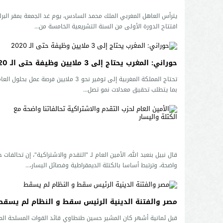
يترأس العاهل المغربي الملك محمد السادس، يوم غد الجمعة بمقر البرل
افتتاح الدورة الأولى من السنة التشريعية الخامسة من...
حوراني: المغرب يحتاج إلى 3 ملايين وظيفة حتى الـ 2020
بما يتطلب تحقيق معدلات نمو تصل...
قال نبيل بنعبد الله، الأمين العام لـ "التقدم والاشتراكية"، إن تحالفات ح
واضحة، وترتبط أساسا بالكتلة الديمقراطية وفصائل اليسار،...
مصر والفتنة الدينية الرئيس سقط و النظام لم يسقط
قبل ثمانية أشهر كان المشير حسين طنطاوي قائد القوات المسلحة الم