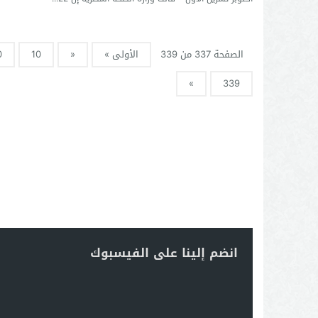
الصفحة 337 من 339
الأولى »
«
10
0
»
339
انضم إلينا على الفيسبوك