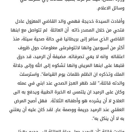
وسائل الاعلام.
وأفادت السيدة خديجة فهمي والد القاضي المعزول عادل
فتحي من خلال المصدر ذاته أن العائلة لم تتواصل مع ابنها
القاضي الذي سافر إلى بريطانيا في حالة صحية سيئة، منذ
أكثر من أسبوعين وانها لاتتوفرعلى معلومات حول ظروف
اعتقاله وانه لا يعي تصرفاته. مضيفة أن الرميد، قد حرق
قلبها على ابنها المريض وانها تشكوه إلى الله وإلى جلالة
الملك وتذكره ان الظلم ظلمات يوم القيامة”. واسترسلت
والدته قائلة،” لقد ظهر العجز الصحي عند ابني في عمله
وكان على الرميد ان يلتمس له الخبرة الطبية ويدفع به الى
العلاج لا أن يشرده هو وأطفاله الثلاثة. فهل أصبح المرض
العقلي عند الرميد جريمة ووصمة عار. لقد كان عليه أن يعتني
به لا أن ينكل به”.
وزادت قائلة “أن الرميد حول حياة العائلة الى جحيم بهذا