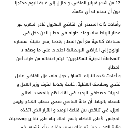
13 من شهر فبراير الماضي، و مازال إلى غاية اليوم محتجزا
دون أن تقدم له أي تهمة.
وأفادت ذات المصدر أن القاضي المعزول غادر المغرب عبر
مطار الرباط سلا، وعند حلوله في مطار لندن دخل في
مشادات كلامية مع أمن المطار بعدما رفض تعبئة استمارة
الولوج إلى الأراضي البريطانية احتجاجا على ما وصفه بـ
“المعاملة الدونية للمهاجرين”، ليتم اعتقاله من طرف أمن
المطار.
و أعادت هذه النازلة التساؤل حول ملف عزل القاضي عادل
فتحي وسلامته العقلية، خاصة بعدما اعترف وزير العدل و
الحريات مصطفى الرميد في لقاء نظم بالمعهد العالي
للقضاء بالرباط، أن حالة القاضي فتحي تتطلب العلاج وليس
العزل، في تناقض بين قناعة الرميد و القرار الذي اتخذه
المجلس الأعلى للقضاء باسم الملك بناء على تقارير ومعطيات
وزارة العدل، حيث تم عزله بسبب مقالات رأي نشرها في