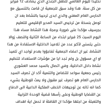
تخليدا لليوم العالمي للطفل الجندي الذي يصادف 12 فبراير
من كل سنة. هذا وقد سبق للجمعية ان قامت بالتنسيق مع
الحارس العام المعني والدي ابدى ترحيبا بالنشاط بعد ان
توصل بنسخة من ترخيص السيد المدير الإقليمي للتعليم
بجرسيف مؤكدا على ضرورة برمجة هذا النشاط مساء هذا
اليوم السبت 25 فبراير ابتداء من الساعة الثانية والنصف زوالا
حتى يتسنى لأكبر عدد من تلاميذ الداخلية الاستفادة من هذا
النشاط، غير ان اعضاء الجمعية تفاجؤوا بعدم تواجد اي تلميذ
او اي مسؤول بل ولم تجد ايا من مؤشرات الاستعداد لتنظيم
نشاط داخل الداخلية. وفي اتصال بالسيد محمد العشوري
رئيس جمعية سواعد للتضامن والتنمية أكد ان تصرف السيد
الحارس العام هو تصرف غير مقبول ولا يمث للوطنية بشيء
كما انه تائه عن توجيهات الخطب الملكية الداعية الى الدفاع
عن القضايا الوطنية وعلى رأسها قضية الوحدة الترابية
والتعبئة من اجلها مؤكدا ان القافلة لا تحمل اية اهداف