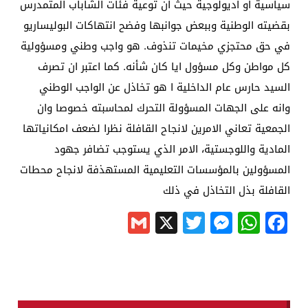
سياسية او اديولوجية حيث ان توعية فئات الشاباب المتمدرس
بقضيته الوطنية وببعض جوانبها وفضح انتهاكات البوليساريو
في حق محتجزي مخيمات تنذوف. هو واجب وطني ومسؤولية
كل مواطن وكل مسؤول ايا كان شأنه. كما اعتبر ان تصرف
السيد حارس عام الداخلية ا هو تخاذل عن الواجب الوطني
وانه على الجهات المسؤولة التحرك لمحاسبته خصوصا وان
الجمعية تعاني الامرين لانجاح القافلة نظرا لضعف امكانياتها
المادية واللوجستية، الامر الذي يستوجب تضافر جهود
المسؤولين بالمؤسسات التعليمية المستهذفة لانجاح محطات
القافلة بذل التخاذل في ذلك
Gmail
Messenger
Twitter
WhatsApp
X
Facebook