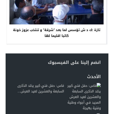
تازة :ك د ش تؤسس لما بعد “شرقة” و تنتخب عزوز خونة
كاتبا اقليما لها
انضم إلينا على الفيسبوك
الأحدث
فاس: حفل فني كبير يخلد الذكرى
السابعة والعشرين لعيد العرش...