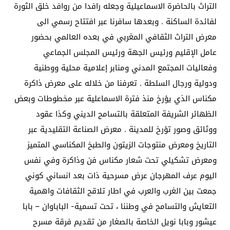
التراث بالحاضرة الاسماعيلية وجعله رافدا من روافد خلق الثورة
لفائدة الساكنة . وبعدها سافرنا عبر افتتاح رسمي الى
معرض التراث الثقافي المغربي في بعده العالمي بحضور
عامل الإقليم ورئيس الجهة ورئيس المجلس الجماعي
وفعاليات المجتمع المدني ومنابر إعلامية محلية ووطنية
ودولية ورجال السلطة . تعرفنا من خلاله على معرض ذاكرة
مكناس الذي يؤرخ منذ فترة الاسماعلية عبر مخطوطات وبعض
الظهائر الشريفة المتعلقة بالتسامح الديني وكذا عقود
ووثائق وصور تؤرخ للمدينة . معرض الصناعة التقليدية عبر
التاريخ ومعرض منتوجات الزيتون والطبخ المكناسي المتميز
ومعرض تشكيلي تحت شعار مكناس فن وذاكرة وفي نفس
اليوم عرف المهرجان عرض مسرحية ذات بعد انساني كوني
جمعت بين الغرب والعرب في اطار تلاقح الثقافات واهمية
التعايش والتسامح في وطننا ، تحت تسمية- الباباوان – بابا
عيشور وبابا نويل الخاصة بالصغار من تقديم فرقة مسرح