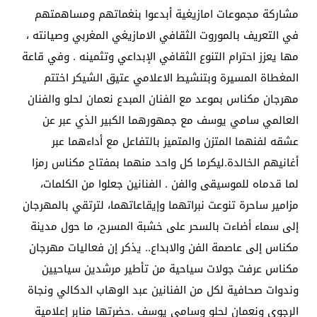
مشاركة مجموعات امازيغية أبدعوا بنغماتهم ومساهمتهم
في التعريف بالموروت الثقافي الامازيغي المغربي وصيانته ،
مها يعزز احترام التنوع الثقافي الإبداعي وتثمينه . وفي قاعة
المغطاة المسيرة وبتنشيط الاعلامي عتيق الشيكر اختتم
مهرجان مكناس بموعد مع الفنان المبدع نعمان لحلو والفنان
العالمي سامي يوسف مع جمهورهما الكبير الذي عبر عن
عشقه لفنهما المتزن والمتميز بالتفاعل مع أداءهما عبر
أغانيهم الخالدة.ليكرما كل واحد منهما بمفتاح مكناس رمزا
لما قدماه للموسيقى والفن . الفنانين جعلوا من الكلمات،
مزامير ساحرة تنوعت نبراتهما وإيقاعاتهما، لترتقي بالمهرجان
إلى سماء أضاءت بالسحر على خشبة المسرح، ما حول مدينة
مكناس إلى عاصمة الفن والابداع.. يذكر إن فعاليات مهرجان
مكناس عرفت جولات سياحية من تأطير مرشدين سياحيين
وندوات صحافية لكل من الفنانين عبد الوهاب الدكالي ونجاة
الرجوي ونعمان لحلو وسامي يوسف .حضرتها منابر إعلامية