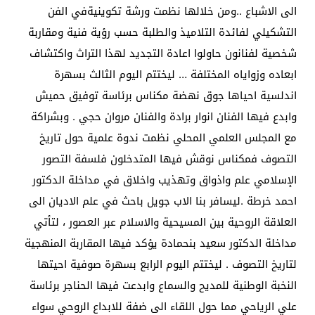
الى الاشباع ..ومن خلالها نظمت ورشة تكوينيةفي الفن
التشكيلي لفائدة التلاميذ والطلبة حسب رؤية فنية ومقاربة
شخصية لفنانون حاولوا اعادة التجديد لهذا التراث واكتشاف
ابعاده وزواياه المختلفة … ليختتم اليوم الثالث بسهرة
اندلسية احياها جوق نهضة مكناس برئاسة توفيق حميش
وابدع فيها الفنان انوار برادة والفنان مروان حجي . وبشراكة
مع المجلس العلمي المحلي نظمت ندوة علمية حول تاريخ
التصوف فمكناس نوقش فيها المتدخلون فلسفة التصور
الإسلامي علم واذواق وتهذيب واخلاق في مداخلة الدكتور
احمد خرطة .ليسافر بنا الاب جويل باحث في علم الاديان الى
العلاقة الروحية بين المسيحية والاسلام عبر العصور ، لتأتي
مداخلة الدكتور سعيد بنحمادة يؤكد فيها المقاربة المنهجية
لتاريخ التصوف . ليختتم اليوم الرابع بسهرة صوفية احيتها
النخبة الوطنية للمديح والسماع وابدعت فيها الحناجر برئاسة
علي الرياحي مما حول اللقاء الى ضفة للابداع الروحي سواء