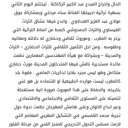
الحال واخراج المبدع عبد الكبير الركاكنة . ليختتم اليوم الثاني
بسهرة تراثية احييتها الفنانة سناء مرحتي وبمشاركة جوق
مولاي عبد العزيز العبدلاوي . وابدع فيها عشاق التراث
العيساوي والتراث الحمدوشي كنمط من انماط التراثية التي
يزخر به المغرب . وموروث ثقافي وحضاري له دلالته ومعانيه
وطقوسه . ومن اجل التثمين الثقافي للتراث الحضاري – التراث
والمدينة – وبشراكة مع هيأة المهندسين المعمارين نظمت
مائدة مستديرة ناقش فيها المتدخلون المدينة مورث حضاري
متكامل وهو ليس مجرد بقايا لذكريات الماضي . فقوة بلد
كالمغرب ليست موارده الطبيعية او اقتصاده بل هو غني
بتاريخه. والحفاظ على هذا الموروث ضرورة انية مستعجلة
لتنميته على المستوى الثقافي والاجتماعي والاقتصادي .
وعبر ابداع الالوان وعلى هامش المهرجان نظمت ندوة حول
تجربة محمد القاسمي في التشكيل المغربي المعاصر التي
لازمت مسلس التحول التدريجي للمنجز الفني من مرحلة الفتور