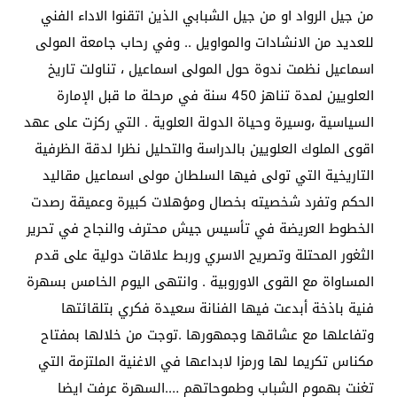
من جيل الرواد او من جيل الشبابي الذين اتقنوا الاداء الفني
للعديد من الانشادات والمواويل .. وفي رحاب جامعة المولى
اسماعيل نظمت ندوة حول المولى اسماعيل ، تناولت تاريخ
العلويين لمدة تناهز 450 سنة في مرحلة ما قبل الإمارة
السياسية ،وسيرة وحياة الدولة العلوية . التي ركزت على عهد
اقوى الملوك العلويين بالدراسة والتحليل نظرا لدقة الظرفية
التاريخية التي تولى فيها السلطان مولى اسماعيل مقاليد
الحكم وتفرد شخصيته بخصال ومؤهلات كبيرة وعميقة رصدت
الخطوط العريضة في تأسيس جيش محترف والنجاح في تحرير
الثغور المحتلة وتصريح الاسري وربط علاقات دولية على قدم
المساواة مع القوى الاوروبية . وانتهى اليوم الخامس بسهرة
فنية باذخة أبدعت فيها الفنانة سعيدة فكري بتلقائتها
وتفاعلها مع عشاقها وجمهورها .توجت من خلالها بمفتاح
مكناس تكريما لها ورمزا لابداعها في الاغنية الملتزمة التي
تغنت بهموم الشباب وطموحاتهم ….السهرة عرفت ايضا