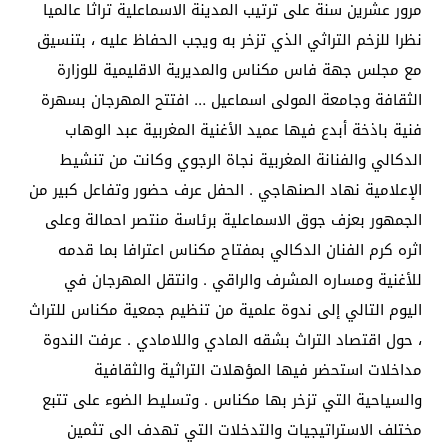
مرور عشرين سنة على ترتيب المدينة الاسماعلية تراثا عالميا
نظرا للزخم التراثي الذي تزخر به ويجب الحفاظ عليه ، بتنسيق
مع مجلس جهة فاس مكناس والمديرية الاقليمية للوزارة
الثقافة وجامعة المولى اسماعيل … افتتح المهرجان بسهرة
فنية باذخة أبدع فيها عميد الأغنية المغربية عبد الوهاب
الدكالي والفنانة المغربية نجاة الرجوي وكانت من تنشيط
الإعلامية نهاد الصنهاجي . الحفل عرف حضور وتفاعل كبير من
الجمهور بعزف جوق الاسماعلية برئاسة منتصر احمالة وعلى
اثره كرم الفنان الدكالي بمفتاح مكناس اعترافا بما قدمه
للأغنية ومساره المشرف والراقي . وانتقل المهرجان في
اليوم التالي إلى ندوة علمية من تنظيم جمعية مكناس للتراث
، حول اقتصاد التراث بشقه المادي واللامادي . عرفت الندوة
مداخلات استحضر فيها المؤهلات التراثية والثقافية
والسياحية التي تزخر بها مكناس . وتسليط الضوء على تتبع
مختلف الاستراتيجيات والتدخلات التي تهدف الى تثمين