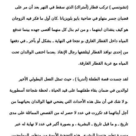
(تشونسي ) تركب قطار (آمتراك) الذي سقط في النهر بعد أن مر على
قضبان جسر متهاو في ضاحية بايو بلويزيانا .كان أول ما فكر فيه الزوجان
هو كيف ينقذان ابنتهما ، و من ثم بذل كل منهما أقصى جهده بينما تندفع
المياه داخل القطار الغارق ،و نجحا في النهاية ـ بشكل أو بآخر ـ في دفعها
من إحدى نوافذ القطار ليتلقفها رجال الإنقاذ .بعدما اختفى الوالدان تحت
المياه مع عربة القطار الغارقة.
لقد جسدت قصة الطفلة (أندريا ) ، حيث تمثل الفعل البطولي الأخير
لوالدين في ضمان بقاء طفلتهما على قيد الحياة ، لحظة شجاعة أسطورية
.و لا شك في أن مثل هذه الأحداث التي يضحي فيها الوالدان بحياتهما من
أجل أبنائهما قد تكررت في عدد لا حصر له من القصص المماثلة على مدى
تاريخ ـ و ما قبل تاريخ ـ البشرية ، و بصورة أكبر في عدد لا نهاية له عبر
مسيرة تطور جنسنا البشري .هذه التضحية الأبوية من منظور البيولوجيين