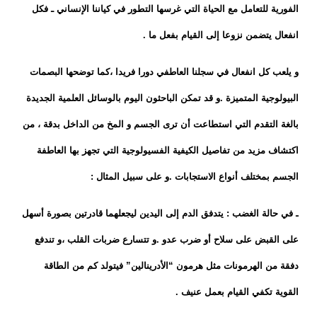
الفورية للتعامل مع الحياة التي غرسها التطور في كياننا الإنساني ـ فكل
انفعال يتضمن نزوعا إلى القيام بفعل ما .
و يلعب كل انفعال في سجلنا العاطفي دورا فريدا ،كما توضحها البصمات
البيولوجية المتميزة .و قد تمكن الباحثون اليوم بالوسائل العلمية الجديدة
بالغة التقدم التي استطاعت أن ترى الجسم و المخ من الداخل بدقة ، من
اكتشاف مزيد من تفاصيل الكيفية الفسيولوجية التي تجهز بها العاطفة
الجسم بمختلف أنواع الاستجابات .و على سبيل المثال :
ـ في حالة الغضب : يتدفق الدم إلى اليدين ليجعلهما قادرتين بصورة أسهل
على القبض على سلاح أو ضرب عدو .و تتسارع ضربات القلب ،و تندفع
دفقة من الهرمونات مثل هرمون “الأدرينالين” فيتولد كم من الطاقة
القوية تكفي القيام بعمل عنيف .