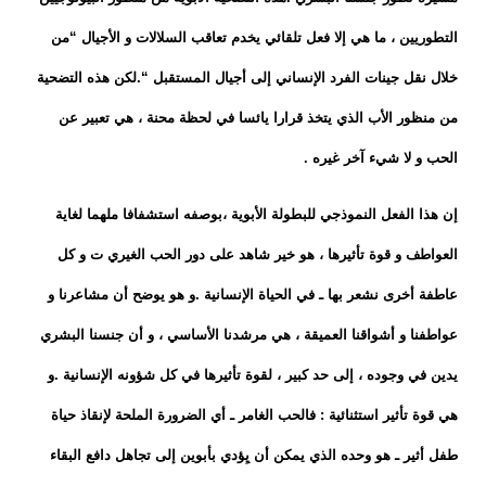
التطوريين ، ما هي إلا فعل تلقائي يخدم تعاقب السلالات و الأجيال “من
خلال نقل جينات الفرد الإنساني إلى أجيال المستقبل “.لكن هذه التضحية
من منظور الأب الذي يتخذ قرارا يائسا في لحظة محنة ، هي تعبير عن
الحب و لا شيء آخر غيره .
إن هذا الفعل النموذجي للبطولة الأبوية ،بوصفه استشفافا ملهما لغاية
العواطف و قوة تأثيرها ، هو خير شاهد على دور الحب الغيري ت و كل
عاطفة أخرى نشعر بها ـ في الحياة الإنسانية .و هو يوضح أن مشاعرنا و
عواطفنا و أشواقنا العميقة ، هي مرشدنا الأساسي ، و أن جنسنا البشري
يدين في وجوده ، إلى حد كبير ، لقوة تأثيرها في كل شؤونه الإنسانية .و
هي قوة تأثير استثنائية : فالحب الغامر ـ أي الضرورة الملحة لإنقاذ حياة
طفل أثير ـ هو وحده الذي يمكن أن يِؤدي بأبوين إلى تجاهل دافع البقاء