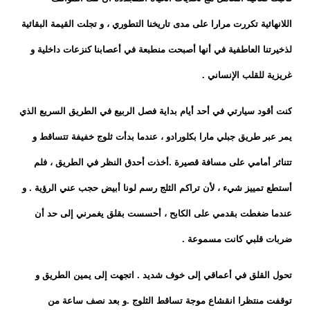
اللانهائية تكررت مرارا على مدى تاريخنا التطوري ، و تجلت القيمة البقائية
لذخيرتنا العاطفية في أنها أصبحت منطبعة في أعصابنا كنزعات داخلية و
غريزية للقلب الإنساني .
كنت أقود سيارتي في أحد أيام بداية فصل الربيع في الطريق السريع الذي
يمر عبر طريق جبلي مارا بكلورادو ، عندما بدأت ثلوج خفيفة تتساقط و
تتناثر أمامي على مسافة قصيرة .أخذت أحدق النظر في الطريق ، فلم
أستطع تمييز شيء ، لأن تراكم الثلج رسم لونا أبيض حجب عني الرؤية . و
عندما ضغطت بقدمي على الكابح ، أحسست بقلق يغمرني إلى حد أن
ضربات قلبي كانت مسموعة .
تحول القلق في أعماقي إلى خوف شديد . اتجهت إلى يمين الطريق و
توقفت منتظرا انقشاع موجة تساقط الثلوج .و بعد نصف ساعة من