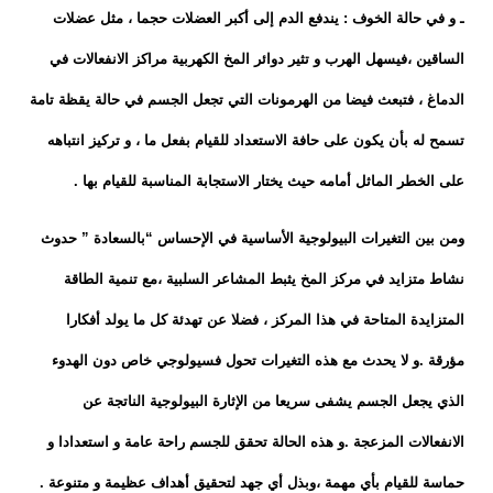
ـ و في حالة الخوف : يندفع الدم إلى أكبر العضلات حجما ، مثل عضلات
الساقين ،فيسهل الهرب و تثير دوائر المخ الكهربية مراكز الانفعالات في
الدماغ ، فتبعث فيضا من الهرمونات التي تجعل الجسم في حالة يقظة تامة
تسمح له بأن يكون على حافة الاستعداد للقيام بفعل ما ، و تركيز انتباهه
على الخطر الماثل أمامه حيث يختار الاستجابة المناسبة للقيام بها .
ومن بين التغيرات البيولوجية الأساسية في الإحساس “بالسعادة ” حدوث
نشاط متزايد في مركز المخ يثبط المشاعر السلبية ،مع تنمية الطاقة
المتزايدة المتاحة في هذا المركز ، فضلا عن تهدئة كل ما يولد أفكارا
مؤرقة .و لا يحدث مع هذه التغيرات تحول فسيولوجي خاص دون الهدوء
الذي يجعل الجسم يشفى سريعا من الإثارة البيولوجية الناتجة عن
الانفعالات المزعجة .و هذه الحالة تحقق للجسم راحة عامة و استعدادا و
حماسة للقيام بأي مهمة ،وبذل أي جهد لتحقيق أهداف عظيمة و متنوعة .