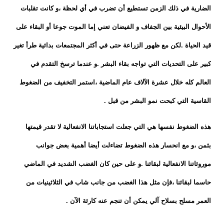
الضارية في ذلك الزمن تستطيع أن تضرب في أي لحظة ،و كانت تقلبات
الأحوال البيئية بين الجفاف و الفيضان تعني إما الموت جوعا أو البقاء على
قيد الحياة .لكن مع ظهور الزراعة حتى في أكثر المجتمعات بدائية طرأ تغير
كبير على التحديات التي تواجه بقاء البشر .و عندما ترسخ التقدم في
العالم كله خلال عشرة الآلاف عام الماضية ،استمر التخفيف من الضغوط
القاسية التي كبحت نمو البشر من قبل .
هذه الضغوط نفسها هي التي جعلت استجاباتنا الانفعالية لا تقدر قيمتها
بثمن ،و مع انحسار هذه الضغوط تضاءلت أيضا أهمية بعض جوانب
موروثاتنا الانفعالية لبقائنا .و على حين كان الغضب الشديد في الماضي
حاسما لبقائنا ،فإن مثل هذا الغضب من جانب شاب في الثلاثينيات من
العمر مسلح بسلاح آلي يمكن أن تنجم عنه كارثة الآن .