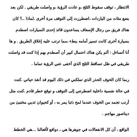
الانتظار ، توقف سقوط الثلج ،و عادت الرؤية ،و واصلت طريقي . لكن بعد
بضع مئات من الياردات ،اضطررت إلى التوقف مرة أخرى .لماذا ..؟ كان
هناك فريق من رجال الإسعاف يساعدون قائد إحدى السيارات اصطدم
بسيارة أخرى كانت تسير أمامه ببطء ،مما ترتب عليه إغلاق الطريق . و ها
أنا أتساءل : ألم يكن هناك احتمال كبير أن أصطدم بهم إذا كنت قد واصلت
طريقي في ظل تساقط الثلج الذي أخفى عني الرؤية تماما .
ربما كان الخوف الحذر الذي تملكني في ذلك اليوم قد أنقذ حياتي .كنت
في حالة نفسية داخلية اضطرتني إلى التوقف و توقع خطر قادم .كنت مثل
أرنب تجمد من الخوف عندما لمح ذئبا يمر به ، أو كحيوان ثديي مختبئ من
ديناصور مهاجم .
الواقع ، أن كل الانفعالات في جوهرها هي ، دوافع لأفعالنا …هي الخطط