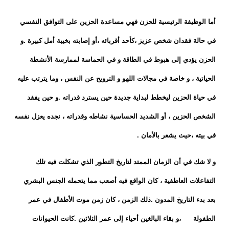
أما الوظيفة الرئيسية للحزن فهي مساعدة الحزين على التوافق النفسي
في حالة فقدان شخص عزيز ،كأحد أقربائه ،أو إصابته بخيبة أمل كبيرة .و
الحزن يؤدي إلى هبوط في الطاقة و في الحماسة لممارسة الأنشطة
الحياتية ، و خاصة في مجالات اللهو و الترويح عن النفس ، وما يترتب عليه
في حياة الحزين ليخطط لبداية جديدة حين يسترد قدراته .و حين يفقد
الشخص الحزين ، أو الشديد الحساسية نشاطه وقدراته ، نجده يعزل نفسه
في بيته ،حيث يشعر بالأمان .
و لا شك في أن الزمان الممتد لتاريخ التطور الذي تشكلت فيه تلك
التفاعلات العاطفية ، كان الواقع فيه أصعب مما يتحمله الجنس البشري
بعد بدء التاريخ المدون .ذلك الزمن ، كان زمن موت الأطفال في عمر
الطفولة ،و بقاء البالغين أحياء إلى عمر الثلاثين .كانت الحيوانات