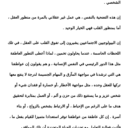
الشخصي .
إن هذه التضحية بالنفس ، هي عمل غير عقلاني بالمرة من منظور العقل ،
أما بمنظور القلب فهي الخيار الوحيد .
إن البيولوجيين الاجتماعيين يشيرون إلى تفوق القلب على العقل ، في تلك
اللحظات الحاسمة ، عندما يحاولون تخمين ، لماذا أعطى التطور العاطفة
مثل هذا الدور الرئيسي في النفس الإنسانية ، و هم يقولون إن عواطفنا
هي التي ترشدنا في مواجهة المآزق و المهام الجسيمة لدرجة لا ينفع معها
تركها للعقل وحده ، مثل مواجهة الأخطار ،أو خسارة أو فقدان شيء أو
شخص عزيز و ما يستتبع ذلك من حزن و ألم ، أو العمل بمثابرة لتحقيق
هدف ما على الرغم من الإحباط ، أو الارتباط بشخص بالزواج ، أو بناء
أسرة . إن كل عاطفة من عواطفنا توفر استعدادا متميزا للقيام بفعل ما ،
فأثبت فعالية التعامل مع تحديات الحياة المتجددة أن تلك المواقف