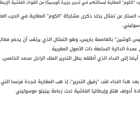
د “الكوم” المغاربة لبسالتهم في تحرير جزيرة كورسيكا من القوات الفاشية الإيطا
، الستار عن تمثال يخلد ذكرى مشاركة “الكوم” المغاربة في الحرب العال
دنيس كوشين” بالعاصمة باريس، وهو التمثال الذي يرتقب أن يحضر فع
دة الدائرة السابعة ذات الأصول المغربية.
د هذا النداء لقب “رفيق التحرير”، إذ هب المغاربة لنجدة فرنسا الت
يادة أدولف هتلر وإيطاليا الفاشية تحت زعامة بينيتو موسوليني