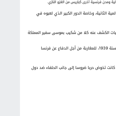
لية ومدن فرنسية أخرى كباريس من الغزو النازي.
مية الثانية، وخاصة الدور الكبير الذي لعبوه في
اليات الكشف عنه كلا من شكيب بموسى سفير المملكة
وأشار موقع “Atlas Info”الفرنسي، إلى أن التمثال يرمز أيضا إلى النداء الذي أطلقه بطل التحرير الملك الراحل محمد الخامس، سنة 1939، للمغاربة من أجل الدفاع عن فرنسا
ي كانت تخوض حربا ضروسا إلى جانب الحلفاء ضد دول