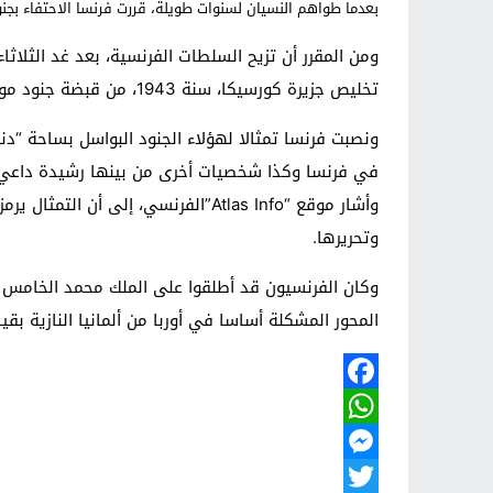
بعدما طواهم النسيان لسنوات طويلة، قررت فرنسا الاحتفاء بجنو
ومن المقرر أن تزيح السلطات الفرنسية، بعد غد الثلاثاء
تخليص جزيرة كورسيكا، سنة 1943، من قبضة جنود موسوليني.
ونصبت فرنسا تمثالا لهؤلاء الجنود البواسل بساحة “
في فرنسا وكذا شخصيات أخرى من بينها رشيدة داعي عم
وتحريرها.
وكان الفرنسيون قد أطلقوا على الملك محمد الخامس بع
المحور المشكلة أساسا في أوربا من ألمانيا النازية بق
Facebook
WhatsApp
Messenger