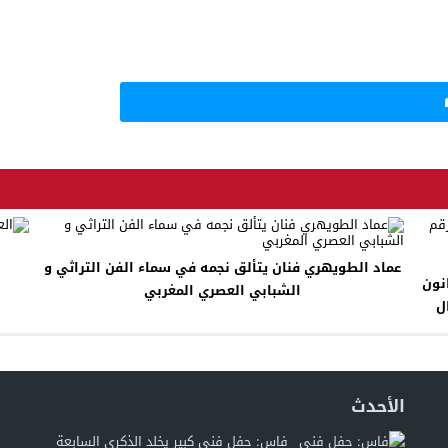
عماد الطويهري فنان يتألق نجمه في سماء الفن التراثي و
 ضوء القانون
الشبابي العصري المغربي
ال
الأحدث
فاس: حفل فني كبير يخلد الذكرى السابعة