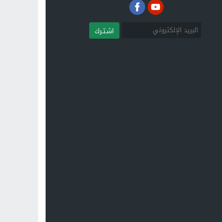
اشـتـرك