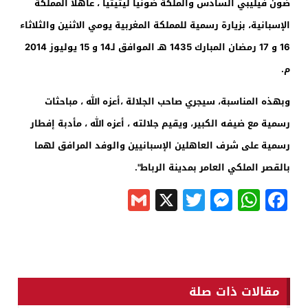
ضون فيليبي السادس والملكة ضونيا ليتيثيا ، عاهلا المملكة
الإسبانية، بزيارة رسمية للمملكة المغربية يومي الاثنين والثلاثاء
16 و 17 رمضان المبارك 1435 هـ الموافق لـ14 و 15 يوليوز 2014
م.
وبهذه المناسبة، سيجري صاحب الجلالة ،أعزه الله ، مباحثات
رسمية مع ضيفه الكبير، ويقيم جلالته ، أعزه الله ، مأدبة إفطار
رسمية على شرف العاهلين الإسبانيين والوفد المرافق لهما
بالقصر الملكي العامر بمدينة الرباط".
Gmail
Messenger
Twitter
WhatsApp
X
Facebook
مقالات ذات صلة