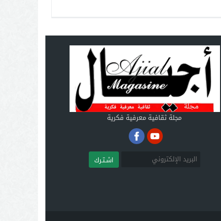
مجلة ثقافية معرفية فكرية
اشـتـرك
.