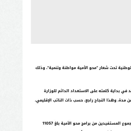
ربة الأمية لوزارة التربية الوطنية تحت شعار "محو الأمية مواطنة وتنمية"، وذلك
 في بداية كلمته على الاستعداد الدائم للوزارة
ن مدة، وهذا النجاح راجع، حسب ذات النائب الإقليمي،
كما عرض النائب الإقليمي حصيلة برامج محو الأمية والتربية غير النظامية لموسم 2012-2013مُعتبراً الحصيلة جيدة، حيث أوضح أن مجموع المستفيدين من برامج محو الأمية بلغ 11057