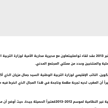
شهدت دار الشباب بالزراردة عشية اليوم الجمعة 13 شتنبر 2013 عقد لقاء تواصليبتعاون مع مديرية محا
لية والمنتخبين وعدد من ممثلي المجتمع المدني.
ين، النائب الإقليمي لوزارة التربية الوطنية السيد جمال مزيان الذي أكد
يراً أن المغرب لديه تجربة مهمة وناجحة في هذا المجال الذي انخرط فيه م