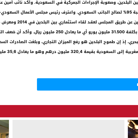
ن البلدين، وصعوبة الإجراءات الجمركية في السعودية. وأكد نائب أمين 
التبادل التجاري الذي وقف عند 2.8 مليار دولار، يميل بنسبة 95% لصالح الجانب السعودي. واعترف 
السعودي حول السوق المغربي
دراسات مستفيضة لإنشاء شركة مساهمة للنقل البحري بكلفة 31.500 م