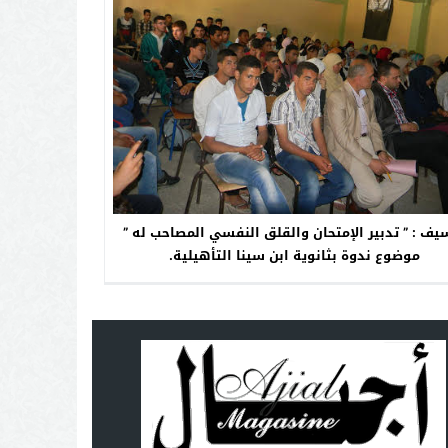
يف : ” تدبير الإمتحان والقلق النفسي المصاحب له ”
موضوع ندوة بثانوية ابن سينا التأهيلية.