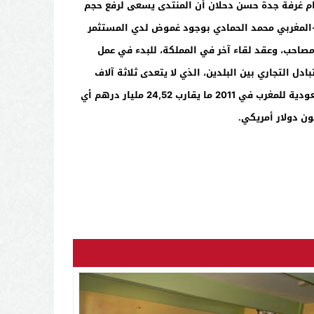
عام غرفة جدة حسن دحلان أن المنتدى يسعى لرفع حجم
رئيس مجلس الأعمال السعودي-المغربي محمد الحمادي بوجود غموض لدي المستثمر
، مشيراً إلى اتفاق البلدين عن طريق المجلس لعقد لقاء استثماري بين البلدين في 2014 ومعرض مصاحب، وعقد لقاء آخر في المملكة، للبدء في عمل
ليون يورو أي ما يعادل 250 مليون ريال. وأكد أن ضعف التبادل التجاري بين البلدين، الذي لا يتعدى ثلاثة آلاف
حاوية سنوياً، لا يقف حجر عثرة أمام إقامة شركة النقل البحري، إذ إن طموح البلدين هو رفع الميزان التجاري، وبلغت الصادرات السعودية للمغرب في 2011 ما يقارب 24,52 مليار درهم أي