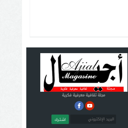
مجلة ثقافية معرفية فكرية
اشـتـرك