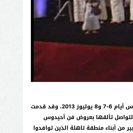
شاركت جمعية إعريمن نآيت وراين في المهرجان الوطني التاسع للثقافة الأمازيغية المقام بفاس أيام 6-7 و8 يوليوز 2013، وقد قدمت
 لتواصل تألقها بعروض فن أحيدوس
ر من أبناء منطقة تاهلة الذين توافدوا