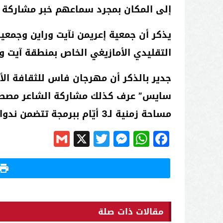
إلى المكان بمجرد سماعهم خبر مشاركة ال
يذكر أن جمعية إعريمن نآيت وراين وجمعي
التقليدي الأمازيغي الخاص بمنطقة آيت ور
جدير بالذكر أن مهرجان فاس للثقافة ا
سايس” عرف كذلك مشاركة الشاعر مصطفى ت
مساحة زمنية لـ3 أيّام ببرمجة تتضمن ندوات و محاضرات وورشات تكوين، إضافة لمعارض وسهرات فنية وعروض سينمائية
Gmail
Messenger
Twitter
WhatsApp
X
Facebook
مقالات ذات صلة