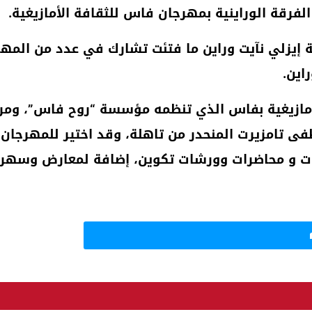
فرقة الوراينية بمهرجان فاس للثقافة الأمازيغية
.
ة إيزلي نآيت وراين ما فتئت تشارك في عدد من المه
اين
.
لأمازيغية بفاس الذي تنظمه مؤسسة “روح فاس”، وم
امزيرت المنحدر من تاهلة، وقد اختير للمهرجان شع