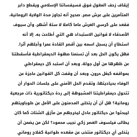
إيقاف زحف المغول فوق فسيفسائنا الإسلامي ويقطع دابر
المتآمرين على عرش مصر. صحيح أنه تجاوز مدة الولاية الرومانية،
فقعد على كرسي العرش عاما كاملا لا ستة أشهر، وأن سيوف
الأصدقاء لا قوانين الاستبداد هي التي أطاحت به، إلا أنه
استطاع أن يسجل اسمه بين أقصر القادة عمرا وأجلهم أثرا.
فهل يكون الحل بعد أن تسنمنا صهوة الديمقراطية فأسقطتنا
عن ظهرها من أول جولة، وبعد أن استبد كل ديمقراطي
بمواقفه كبغل حرون، وبعد أن وقفت كل القوانين عاجزة عن
الوفاء بحياديتها، وتقدم الحل الأمني على جلسات الحوار أن
تتحول ديمقراطيتنا المشبوهة إلى ردة ديكتاتورية ذات مرجعية
رومانية؟ هل آن أن يتخلى المدمنون على الأمل عن طوباويتهم
ليبحثوا عن ديكتاتور عادل ليخرجهم من مأزق الشتات كما كان
يطالب فيلسوف العصر زكي نجيب محمود؟ لكن من يضمن أن
يتخلى أي ديكتاتور منتخب عن مقعده طواعية كفلاح روماني