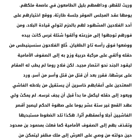
وريث للقهر، وداهمهم بليل الطامعون في عاصمة ملكهم.
يومها عقد المجلس الموقر جلسة طارئة، ووقع اختيارهم على
أحد الفلاحين المشهود لهم بالحزم لتولي قيادة البلاد، ومن
فورهم توجهوا إلى مزرعته وألقوا شتلة غرس كانت بيده
ووضعوا فوق رأسه تاج الطغيان. خُلع الفلاحون سنسينيطس من
حقله وألقي على مركبة حربية وزج به إلى الصفوف الأمامية
ليقود الجند نحو انتصار مجيد. لكن فلاح روما لم يطب له المقام
على عرشها، فقرر بعد أن قتل من قتل وأسر من أسر، ورد
المعتدين على أعقابهم خاسرين أن يستقيل من بلاطه الفاشي
ويعود إلى حقله ليكمل ما بدأ قبل أن يجف غرسه. لم يمكث ولي
عهد القمع غير ستة عشر يوما على صهوة الحكم ليصبح أقصر
الفاشيين أجلا وأعمقهم أثرا. هكذا تلد الضغوط مستبديها
وتقذف بهم إلى الصفوف الأمامية كما فعلت بمحمود بن ممدود
حين حولته من وصي على العرش إلى ملك مظفر ليتمكن من