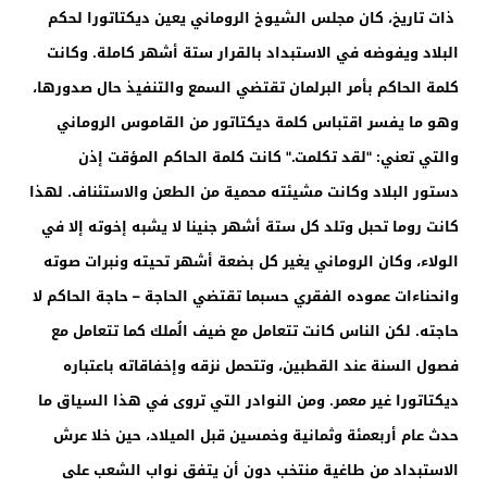
ذات تاريخ، كان مجلس الشيوخ الروماني يعين ديكتاتورا لحكم
البلاد ويفوضه في الاستبداد بالقرار ستة أشهر كاملة. وكانت
كلمة الحاكم بأمر البرلمان تقتضي السمع والتنفيذ حال صدورها،
وهو ما يفسر اقتباس كلمة ديكتاتور من القاموس الروماني
والتي تعني: "لقد تكلمت." كانت كلمة الحاكم المؤقت إذن
دستور البلاد وكانت مشيئته محمية من الطعن والاستئناف. لهذا
كانت روما تحبل وتلد كل ستة أشهر جنينا لا يشبه إخوته إلا في
الولاء، وكان الروماني يغير كل بضعة أشهر تحيته ونبرات صوته
وانحناءات عموده الفقري حسبما تقتضي الحاجة – حاجة الحاكم لا
حاجته. لكن الناس كانت تتعامل مع ضيف الُملك كما تتعامل مع
فصول السنة عند القطبين، وتتحمل نزقه وإخفاقاته باعتباره
ديكتاتورا غير معمر. ومن النوادر التي تروى في هذا السياق ما
حدث عام أربعمئة وثمانية وخمسين قبل الميلاد، حين خلا عرش
الاستبداد من طاغية منتخب دون أن يتفق نواب الشعب على