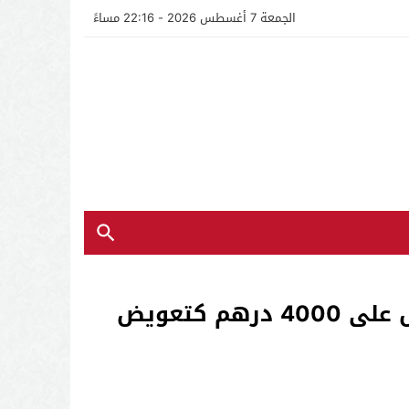
الجمعة 7 أغسطس 2026 - 22:16 مساءً
تازة: مساعدة أقارب امحمد البوبسي نزيل السجن المحلي بتازة للحصول على 4000 درهم كتعويض