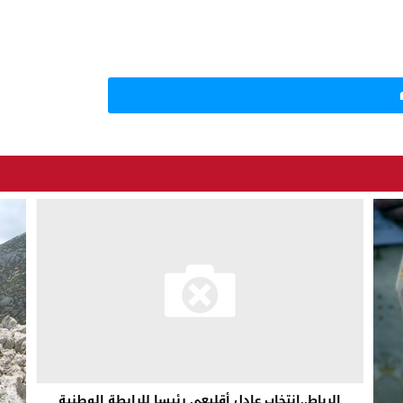
الرباط..انتخاب عادل أقليعي رئيسا للرابطة الوطنية