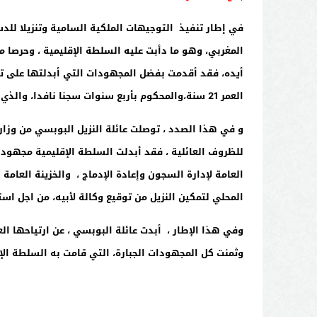
في إطار تنفيذ التوجيهات الملكية السامية وتنزيلا للدس
المغربي، وهو ما دأبت عليه السلطة الإقليمية ، وحرصا من
أيده، فقد أقدمت بفضل المجهودات التي أبدلتها على تقد
العمر 21 سنة،والمحكوم بأربع سنوات سجنا نافدا، والذي ينحدر من أسرة فقيرة ، وهي في حاجة ماسة إلى مساعدة .
للظروف العائلية ، فقد أبدلت السلطة الإقليمية مجهودا 
العامة لإدارة السجون وإعادة الإدماج ، والخزينة العامة
المحلي لتمكين النزيل من توقيع وكالة لأبيه، من اجل است
وفي هذا الإطار ، أبدت عائلة البوبسي ، عن ارتياحها 
وثمنت كل المجهودات الجبارة، التي قامت به السلطة الإ