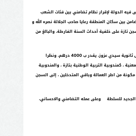
ى فيه الدولة لإقرار نظام تضامني بين فئات الشعب
ضامن بين سكان المنطقة رعايا صاحب الجلالة نصره الله و
ن تازة على خلفية أحداث السنة الفارطة، والبالغ من
و في هذا الصدد ، توصلت عائلة النزيل البوبسي من وزارة التربية الوطنية ، بإشعار يتضمن تعويض عن الحادثة التي وقعت له داخل ثانوية سيدي عزوز، يقدر ب 4000 درهم، ونظرا
ة ، كمندوبية التربية الوطنية بتازة ، والمندوبية
ة مكونة من اطر العمالة وباقي المتدخلين ، إلى السجن
وم الجديد للسلطة وعلى عمله التضامني والاحساني،