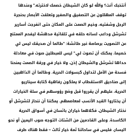
أنتخبك أنت؟ والله لو كان الشيطان خصمك لاخترته." وعندها
توقف المهللون عن التصفيق والصفير وتعلقت الأبصار بحنجرة
الرجل وشفتيه، وخيم الصمت على المكان حتى انفرجت أسارير
تشرشل وداعب لسانه حلقه في تلقائية مدهشة ليفحم الممتنع
عن التصويت برصاصة غير طائشة: "طالما أن صديقك ليس لي
خصيما، يمكنك أن تصوت لي." ليس للمبطلين صوت في معادلة
حداها تشرشل والشيطان إذن، ولا خيار في ورقة الصمت يمنحنا
فسحة من الأمل لتداول كبسولات الحرية. وطالما أن الذاهبين
إلى صناديق الاستقطاب لا يملكون رفاهية كتابة سيناريو
الحرية، عليهم أن يقرروا قبل وضع رؤوسهم في سلة الخيارات
أن يختاروا القيد الأنسب لمعاصمهم. يمكننا أن ننحاز لتشرشل أو
نختار الشيطان، فكلاهما خياران بائسان في أسواق الحرية
الكاسدة. وعلى القادمين من الشتات التوجه صوب اليمين أو نحو
اليسار، فليس في ساحاتنا ثمة خيار ثالث – فقط هناك طرف