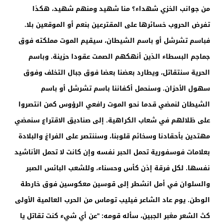
من جوانب الخزي شهداء؟ منا شهيد ومنهم شهيد، هكذا
تفرض الحروب خسائرها على المقترعين بنعم أو الموقعين بلا.
فباسم تشرشل أو باسم الشيطان، سيقيم الموت مملكته فوق
جماجم البسطاء الذين أنهكهم الصمت عقودا حزينة. وباسم
الحرية سنتقاتل، ويطارد بعضنا بعضا فوق جبال التخلف وفوق
سهول الأحزان. وسنحمل أكفاننا باسم تشرشل أو باسم
الشيطان لنمضي قدما نحو الموت رافعي الرؤوس كمن انتصروا
على ظلالهم في شعاب الكراهية. إلى صناديق الاقتراع سنمضي
مهتدين بأحقادنا وسخائم قلوبنا، وسننتصر على الفراغ والبلادة
بعلامات فوسفورية تحمل الحبر نفسه وإن كانت لا تحمل الأناشيد
نفسها. لكل فرقة إذن كأس وحسناء، وللشعب البائس الصبر
والسلوان في أمل انشطر إلى قوسين معكوسين فوق خارطة
الوطن. يوم عاد الشاعر فيليب توماس من الحرب العالمية الأولى
كث الشعر مغبر الجبين، سأله قومه: "عن أي شيء كنت تقاتل يا