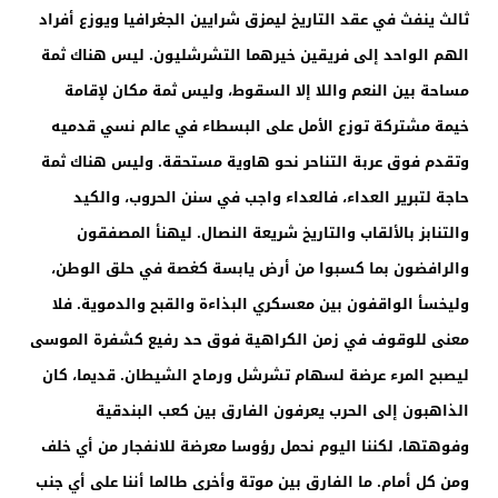
ثالث ينفث في عقد التاريخ ليمزق شرايين الجغرافيا ويوزع أفراد
الهم الواحد إلى فريقين خيرهما التشرشليون. ليس هناك ثمة
مساحة بين النعم واللا إلا السقوط، وليس ثمة مكان لإقامة
خيمة مشتركة توزع الأمل على البسطاء في عالم نسي قدميه
وتقدم فوق عربة التناحر نحو هاوية مستحقة. وليس هناك ثمة
حاجة لتبرير العداء، فالعداء واجب في سنن الحروب، والكيد
والتنابز بالألقاب والتاريخ شريعة النصال. ليهنأ المصفقون
والرافضون بما كسبوا من أرض يابسة كغصة في حلق الوطن،
وليخسأ الواقفون بين معسكري البذاءة والقبح والدموية. فلا
معنى للوقوف في زمن الكراهية فوق حد رفيع كشفرة الموسى
ليصبح المرء عرضة لسهام تشرشل ورماح الشيطان. قديما، كان
الذاهبون إلى الحرب يعرفون الفارق بين كعب البندقية
وفوهتها، لكننا اليوم نحمل رؤوسا معرضة للانفجار من أي خلف
ومن كل أمام. ما الفارق بين موتة وأخرى طالما أننا على أي جنب