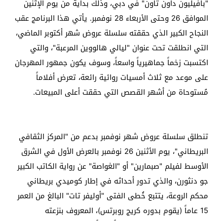
"بافيليون داون تاون" في دبي، وذلك بدايةً من يوم الإثنين
الموافق 26 وحتى الأربعاء 28 نوفمبر. يأتي هذا البرنامج عقب
النجاح الكبير الذي حققته سلسلة عروض شهر أكتوبر الماضي،
التي انطلقت تحت عنوان "ليالي هالووين المرعبة"، والتي
اكتسبت زخماً جماهيرياً واسعاً، وسوف يكون جمهور المهرجان
على موعد مع ثلاث أمسيات روائية رائعة، تعرض أفلاماً
مُستوحاة من أشهر القصص التي حققت أعلى المبيعات.
تنطلق سلسلة عروض شهر نوفمبر بدعم من "المركز الثقافي
البريطاني"، يوم الأثنين 26 نوفمبر بالعرض الأول في الشرق
الأوسط لفيلم "صبمارين" أو "الغواصة" عن رواية الكاتب الكبير
جو دنثورن، والذي تدور أحداثه في إطار كوميدي بريطاني
محكم الروعة، يتتبع خُطى الفتى "أوليفر تات" البالغ من العمر
15 عاماً (يقوم بدوره كريج روبرتس)، المعروف بنزعته