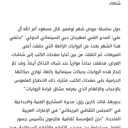
شنعاء.
حول سلسلة عروض شهر نوفمبر، قال مسعود أمر الله آل
علي؛ المدير الفني لمهرجان دبي السينمائي الدولي: "نحتفي
هذا الشهر بعدد من الروايات الرائعة التي حققت أعلى
المبيعات، ثم انتقلت من بين ثنايا صفحات الكتب إلى شاشات
العرض، فحققت نجاحاً موازياً عند شباك التذاكر أيضاً. وقد تمّ
إنجاز هذه الروايات بحبكات سينمائية رائعة، توازي حبكاتها
الدرامية على صفحات الكتب، فتترك ذلك الانطباع الملموس
بالإعجاب والإلهام الذي يعرفه عشاق قراءة الروايات."
بدورها، قالت كارين رزق؛ مديرة المشاريع الفنية والابداعية
في "المجلس الثقافي البريطاني" في الإمارات العربية
المتحدة: "نحن كمؤسسة ثقافية ملتزمون بتأسيس جسور
تواصل مستدامة بين مخرجي الأفلام والأفلام البريطانية، وبين