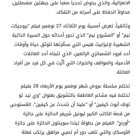
الانعزالية، والذي يخوض تحدياً صعباً على جبهتين منفصلتين،
محاولاً الحفاظ على أسرته من التفكك.
وثائقياً، تعرض أمسية يوم الثلاثاء 27 نوفمبر فيلم "بروجيكت
نيم" أو "المشروع نيم" الذي تدور أحداثه حول السيرة الذاتية
الشهيرة لإليزابيث هيس التي سطّرتها لتوثق حياة وأوقات
أحد قرود الشمبانزي الرائعين، الذي تتبناه أحد العائلات
الآدمية، والمواقف والخبرات التي أثّرت في كل فرد من أفراد
العائلة.
تختتم سلسلة عروض شهر نوفمبر يوم الأربعاء 28 بفيلم
تختلط فيه مشاعر العاطفة بالتشويق بعنوان "وي نيد تو
تولك آبوت كيفين" أو "علينا أن نتحدث عن كيفين"، المُستوحى
من قصة الكاتب الكبير ليونيل شريفر الحائزة على جائزة
"أورنج". الفيلم من بطولة تيلدا سوينتون الحائزة على جائزة
الأوسكار، والتي تلعب دور أم لصبي مراهق يرتكب فعلة