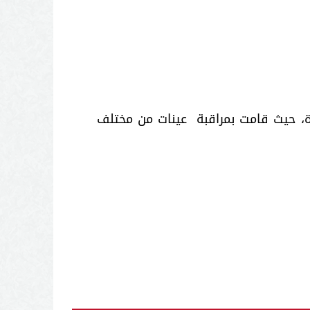
زة، حيث قامت بمراقبة عين
ات
من مختلف