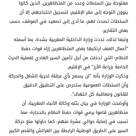
مفتوحة بين السلطات وعدد من المتظاهرين، الذين كانوا
ينوون التوجه إلى مقر الإقليم، لتسجيل احتجاجهم، إلا أن
السلطات تصدت لهم، ما أدى إلى تصعيد في الموقف، حسب
بعض التقارير.
وتبعا لذلك، نددت وزارة الداخلية المغربية بشدة، بما أسمته
"أعمال العنف ارتكبها بعض المتظاهرين إزاء قوات حفظ
النظام٬ التي تدخلت من أجل تأمين السير العادي لعملية الحرث
الخاصة بزراعة الأرز" في الإقليم.
وذكرت الوزارة بأنه "لن يسمح بأي عرقلة لحرية الشغل والحركة
وأن السلطات العمومية ستحرص على التطبيق الدقيق
للقانون ومعاقبة كل انتهاك".
وأوضحت الوزارة في بيان بثته وكالة الأنباء المغربية، أن
متظاهرين قاموا برمي قوات حفظ النظام بالحجارة٬ مما
تسبب في إصابة حوالي عشرة منهم٬ كما حاولوا منع حركة
السير على الطريق الوطنية الرابطة بين العرائش والقصر الكبير