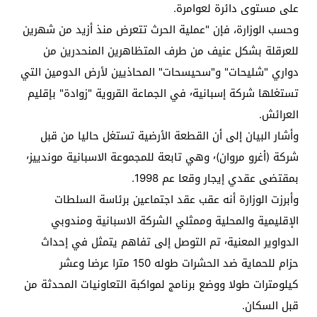
على مستوى دائرة لعوامرة.
وحسب الوزارة، فإن "عملية الحرث تتعرض منذ أزيد من شهرين
للعرقلة بشكل عنيف من طرف المتظاهرين المنحدرين من
دواري "شليحات" و"سحيسحات" المحاذيين لأرض الدومين التي
تستغلها شركة إسبانية٬ في الجماعة القروية "زوادة" بإقليم
العرائش.
وأشار البيان إلى أن القطعة الأرضية تستغل حاليا من قبل
شركة (أغرو مروان)٬ وهي تابعة للمجموعة الاسبانية موندييز٬
بمقتضى عقدي إيجار وقعا عم 1998.
وأبرزت الوزارة أنه عقب عقد اجتماعين برئاسة السلطات
الإقليمية والمحلية وممثلي الشركة الاسبانية ومندوبي
الدواوير المعنية٬ تم التوصل إلى تفاهم يتمثل في إحداث
حزام للحماية ضد الحشرات طوله 150 مترا عرضا وعشر
كيلومترات طولا ووضع برنامج لمواكبة التعاونيات المحدثة من
قبل السكان.