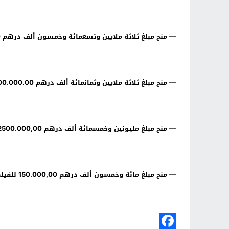
— منح مبلغ ثلاثة ملايين وتسعمائة وخمسون ألف درهم 3.950,000,00 للفيلم الطويل "أكادير إكسبريس" المقدم من طرف شركة " تبقال برود "، سيناريو وإخراج يوسف فاضل..
— منح مبلغ ثلاثة ملايين وثمانمائة ألف درهم 3.800.000.00 للفيلم الطويل "زهرة" المقدم من طرف شركة " فريكاب للإنتاج"، سيناريو وإخراج يونس الركاب..
— منح مبلغ مليونين وخمسمائة ألف درهم 2500.000,00 للفيلم الطويل "المتمردة" المقدم من طرف شركة " كا فيلم "، سيناريو جواد غالب وكريكوري لوكوك وإخراج جواد غالب..
— منح مبلغ مائة وخمسون ألف درهم 150.000,00 للفيلم القصير "لحظة في الحياة" المقدم من طرف شركة " ورزازات أكسيون "، سيناريو توفيق بابا وإخراج ربيع سعيد…