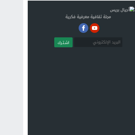
مجلة ثقافية معرفية فكرية
اشـتـرك