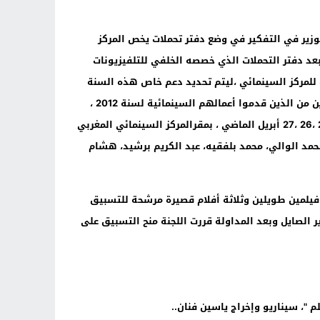
زير في التفكير في وضع دفتر تحملات يخص المركز
عد دفتر التحملات الذي خصصه الخلفي للتلفيزيونات
 للمركز السينمائي ،ليتم تحديد دعم خاص هذه السنة
ولأول مرة تستفيد شركات إنتاج صغيرة فيما تم إقصاء المتعودين على الاستفادة كل سنة ..هبة بريس حصلت على لائحة المستفدين من الذين قدموا أعمالهم السينمائية لسنة 2012 ،
تلك اللائحة التي تمت صياغتها من طرف لجنة دعم الإنتاج السينمائي الوطني والتي عقدت دورتها الأولى برسم سنة 2012 أيام 25 ،26 ،27 أبريل الماضي ، بمقرالمركز السينمائي المغربي
مد الوالي، محمد بلفقيه، عبد الكريم برشيد، هشام
يلمين طويلين وثلاثة أفلام قصيرة مرشحة للتسبيق
ر الصايل وبعد المداولة قررت اللجنة منح التسبيق على