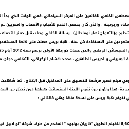
صطفى الخلفي للقائمين على المركز السينمائي ،ففي الوقت الذي بدأ الو
ده وزبونيته ، والذي كان يخصص الدعم للأحباب والأصحاب والمقربين ..وب
طيح و(التعواج نهار أوماطال) ..رسالة الخلفي وصلت قبل دفتر التحملات
 الإفريقي و ادريس الطاهري ، محمد هشام الركراكي، التهامي حجاج، مح
ي فيلم قصير مرشحة للتسبيق على المداخيل قبل الإنتاج ، كما شاهدت ف
لجودة ،هذا ولأول مرة تقوم اللجنة السنيمائية بعملها دون تدخل من المدي
التي تتوفر هبة بريس على نسخة منها وهي كالتالي :