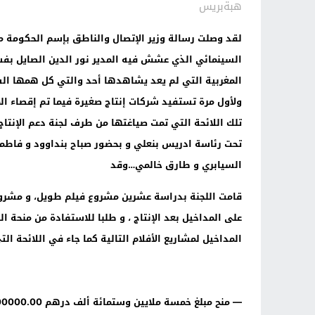
هبةبريس
لقد وصلت رسالة وزير الإتصال والناطق بإسم الحكومة م
السينمائي الذي عشش فيه المدير نور الدين الصايل بفسا
المغربية التي لم يعد يشاهدها أحد والتي كل همها الش
تحت رئاسة ادريس بنعلي و بحضور صباح بنداوود و فاطمة
السيابري و طارق خالمي…وقد
قامت اللجنة بدراسة عشرين مشروع فيلم طويل، و مشروع
على المداخيل بعد الإنتاج ، و طلبا للاستفادة من منحة ا
المداخيل لمشاريع الأفلام التالية كما جاء في اللائحة 
— منح مبلغ خمسة ملايين وستمائة ألف درهم 5,600000.00 للفيلم الطويل "كاريان بوليود " المقدم من طرف شركة "نو لابيل فيلم "، سيناريو وإخراج ياسين فنان..