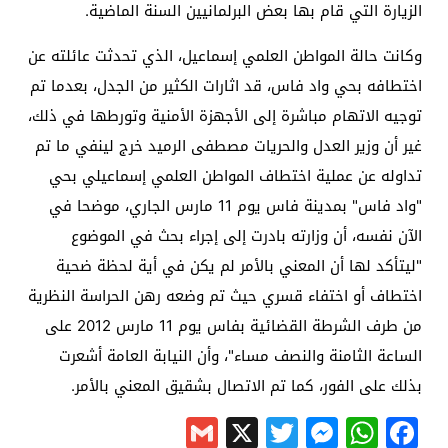
الزيارة التي قام بها بعض البرلمانيين السنة الماضية.
وكانت حالة المواطن العلمي إسماعيل، الذي تحدثت عائلته عن
اختطافه بحي واد فاس، قد اثارات الكثير من الجدل، بعدما تم
توجيه الاتهام مباشرة إلى الأجهزة الأمنية وتورطها في ذلك،
غير أن وزير العدل والحريات مصطفى الرميد خرج لينفي ما تم
تداوله عن عملية اختطاف المواطن العلمي إسماعيلي بحي
"واد فاس" بمدينة فاس يوم 11 مارس الجاري، موضحا في
الآن نفسه، أن وزارته بادرت إلى إجراء بحث في الموضوع
"ليتأكد لها أن المعني بالأمر لم يكن في أية لحظة ضحية
اختطاف أو اختفاء قسري حيث تم وضعه رهن الحراسة النظرية
من طرف الشرطة القضائية بفاس يوم 11 مارس 2012 على
الساعة الثامنة والنصف مساء"، وأن النيابة العامة أشعرت
بذلك على الفور، كما تم الاتصال بشقيق المعني بالأمر.
Gmail
Messenger
Twitter
WhatsApp
X
Facebook