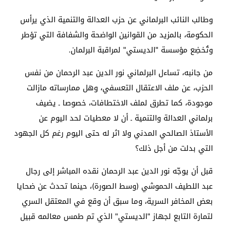
وطالب النائب البرلماني عن حزب العدالة والتنمية الذي يرأس
الحكومة، بالمزيد من القوانين الواضحة والشفافة التي تؤطر
وتُخضِع مؤسسة "الديستي" لمراقبة البرلمان.
من جانبه، تساءل البرلماني نور الدين عبد الرحمان من نفس
الحزب، عن ملف الاعتقال التعسفي، وهل ممارساته مازالت
موجودة، كما تطرق لملف الاختطافات، خصوصا ـ يضيف
برلماني العدالة والتنمية ـ أن لا معطيات لحد اليوم عن
الأستاذ الصالحي المدني ولا اثر له حتى اليوم رغم كل الجهود
التي بدلت من أجل ذلك؟
قبل أن يوجّه نور الدين عبد الرحمان نقده المباشر إلى رجال
عبد اللطيف الحموشي
(وسط الصورة)
، حينما تحدث عن ضحايا
بعض المخافر السرية، وما سبق أن وقع في المعتقل السري
لتمارة التابع لجهاز "الديستي" الذي تم طمس معالمه قبيل