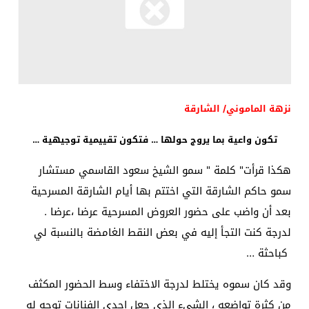
نزهة الماموني/ الشارقة
تكون واعية بما يروج حولها … فتكون تقييمية توجيهية …
هكذا قرأت" كلمة " سمو الشيخ سعود القاسمي مستشار
سمو حاكم الشارقة التي اختتم بها أيام الشارقة المسرحية
بعد أن واضب على حضور العروض المسرحية عرضا ،عرضا .
لدرجة كنت التجأ إليه في بعض النقط الغامضة بالنسبة لي
كباحثة …
وقد كان سموه يختلط لدرجة الاختفاء وسط الحضور المكثف
من كثرة تواضعه ، الشيء الذي جعل إحدى الفنانات توجه له