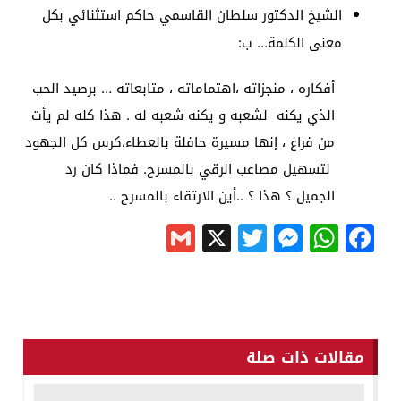
الشيخ الدكتور سلطان القاسمي حاكم استثنائي بكل
معنى الكلمة… ب:
أفكاره ، منجزاته ،اهتماماته ، متابعاته … برصيد الحب
الذي يكنه لشعبه و يكنه شعبه له . هذا كله لم يأت
من فراغ ، إنها مسيرة حافلة بالعطاء،كرس كل الجهود
لتسهيل مصاعب الرقي بالمسرح. فماذا كان رد
الجميل ؟ هذا ؟ ..أين الارتقاء بالمسرح ..
Gmail
Messenger
Twitter
WhatsApp
X
Facebook
مقالات ذات صلة