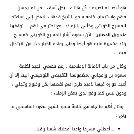
هو أيضا له نصيبه ؛ لأن هناك ــ بكل أسف ــ من لم يحسن
فهم واستيعاب كلمة سمو الشيخ فذهب البعض إلى إساءته
للمسرح الكويتي وكأني بالزملاء ـ مع احترامي لهم ــ "و
قفوا
لأن سموه أشار للمسرح الكويتي كمسرح
عند ويل للمصلين "
رائد وكغيرة عليه هو أيضا وعلى رواده الكبار حذر من الابتذال
فيه …
وكان من باب الأمانة الإعلامية ، رغم فهمي الجيد لكلمة
سموه بل وإعجابي بمضمونها التقييمي التوجيهي أبيت إلا أن
أعيد حواره فيها لأعيد طرح أهم نقطها بكل وضوح وتجلي ،
ودون لبس كما وقع لدى بعض الزملاء :
وكان أهم ما جاء في كلمة سمو الشيخ سعود القاسمي ما
يلي :
ـــ أعطني مسرحا واعيا أعطيك شعبا راقيا .