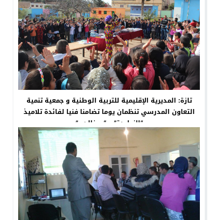
تازة: المديرية الإقليمية للتربية الوطنية و جمعية تنمية
التعاون المدرسي تنظمان يوما تضامنا فنيا لفائدة تلاميذ
“الزراردة” و “بوخالدي”