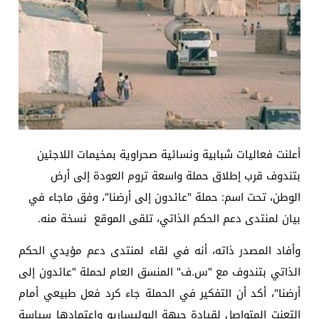
أعلنت فعاليات شبابية ونسائية صحراوية بمخيمات اللاجئين
بتندوف قرب إطلاق حملة واسعة تروم العودة إلى أرض
الوطن، تحت اسم: حملة "عائدون إلى أرضنا"، وفق ماجاء في
بيان لمنتدى دعم الحكم الذاتي، تلقى الموقع نسخة منه.
وأفاد المصدر ذاته، أنه في لقاء لمنتدى دعم مؤيدي الحكم
الذاتي بتندوف مع "س.ف" المنسق العام لحملة "عائدون إلى
أرضنا"، أكد أن التفكير في الحملة جاء كرد فعل طبيعي أمام
التعنت المتواصل لقيادة جبهة البوليساريو واعتمادها سياسة