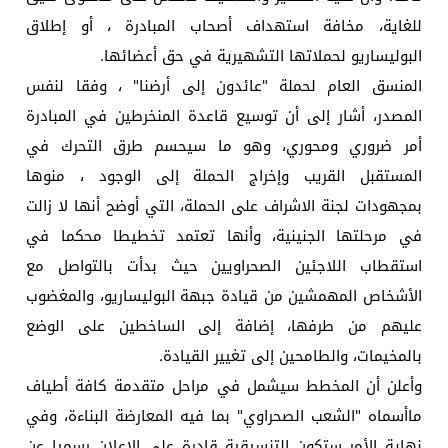
للغاية، مخافة استهداف أصحاب المبادرة ، أو إطلاق
البوليساريو لحملاتها التشهيرية في حق أعضائها.
المنسق العام لحملة "عائدون إلى أرضنا" ، وفقا لنفس
المصدر، أشار إلى أن توسيع قاعدة المنخرطين في المبادرة
أمر ضروري ومحوري، وهو ما سيحسم طرق التحرك في
المستقبل القريب وإخراج الحملة إلى الوجود ، منوها
بمجهودات لجنة الاشراف على الحملة، التي أوضح أنها لا زالت
في مرحلتها الجنينية، وأنها تعتمد تخطيطا محكما في
استقطاب اللاجئين الصحراويين حيث بدأت بالتواصل مع
الأشخاص المهمشين من قيادة جبهة البوليساريو، والمغضوب
عليهم من طرفها، إضافة إلى الساخطين على الوضع
بالمخيمات، والطامحين إلى تغيير القيادة.
وأعلن أن المخطط سيشمل في مراحل متقدمة كافة أطياف
ماأسماه "الشعب الصحراوي" بما فيه المعارضة البناءة، وفي
نهاية الأمر ستكون التنسيقية قادرة على الإعلان رسميا عن