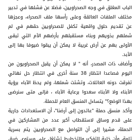
الباب المغلق في وجه الصحراويين، فضلا عن فشلها في تدبير
مختلف الملفات العالقة وعلى رأسها ملف الصحراء، وعجزها
عن تقديم حلول واقعية تكفل للصحراويين حقهم في لم
شملهم بذويهم وبناء مستقبلهم بأرضهم الأم التي تبقى
الأولى بهم عن أرض غريبة لا يمكن أن يبقوا ضيوفا بها إلى
الأبد.
وأضاف ذات المصدر، أنه " لا يمكن أن يقبل الصحراويون من
اليوم فصاعدا انتظار 38 سنة أخرى في انتظار حل نهائي
تفرقت دونه العائلات، وتشتت شملها، ولم يحظ الآباء برؤية
الأبناء ولا الأبناء سعدوا برعاية الآباء ، فإلى متى سنرضى
بهذا الوضع؟" يتساءل المنسق العام للحملة.
وأكد منسق حملة "عائدون إلى أرضنا"، أن الاستعدادات جارية
على قدم وساق لاستقطاب أكبر عدد من المشاركين في
الحملة، مشيرا إلى أن التواصل مع الصحراويين يتم بسرية
تامة، وأن خلية التفكير والتخطيط تشتغل على مستوى ضيق