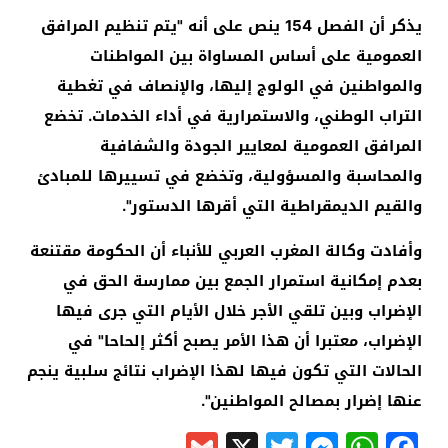
يذكر أن الفصل 154 ينص على أنه "يتم تنظيم المرافق
العمومية على أساس المساواة بين المواطنات
والمواطنين في الولوج إليها، والإنصاف في تغطية
التراب الوطني، والاستمرارية في أداء الخدمات. تخضع
المرافق العمومية لمعايير الجودة والشفافية
والمحاسبة والمسؤولية، وتخضع في تسييرها للمبادئ
والقيم الديمقراطية التي أقرها الدستور".
وأفادت وكالة المغرب العربي للأنباء أن الحكومة مقتنعة
بعدم إمكانية استمرار الجمع بين ممارسة الحق في
الإضراب وبين تلقي الأجر خلال الأيام التي جرى فيها
الإضراب، معتبرا أن هذا الأمر يصبح أكثر إلحاحا" في
الحالات التي تكون فيها لهذا الإضراب نتائج سلبية ينجم
عنها إضرار بمصالح المواطنين".
Gmail
Messenger
Twitter
WhatsApp
X
Facebook