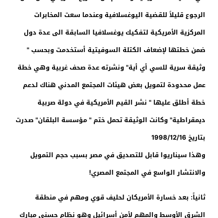
الرجوع قليلاً للقضية اليوغسلافية وعندما سعت المخابرات
المركزية الأمريكية لتفكيك يوغسلافيا السابقة الى عدة دول
ضمن خطتها لإضعاف الكتلة السوفيتية أستخدمت وبحسب "
وثيقة سرية للسي أي أية" ونشرته عدة صحف غربية وهي خطة
عمل محدودة لتمويل بعض هيئات المجتمع المدني هناك لدعم
خطة أطلق عليها " نشر القيم الأمريكية في دولة صربية
ديمقراطية" وكانت الوثيقة تحمل ختم " مؤسسة البلقان" صدرت
بتاريخ 1998/12/16
وهذا سيناريوا قابل للتصديق في مصر بسبب حجم التمويل
والانتشار الواسع في المجتمع المصري!
ثانياً: بعد خسارة الأمريكان لحليف قوي ومهم في منطقة
الشرق الأوسط والمهم لأمن أسرائيل وهو نظام حسني مبارك