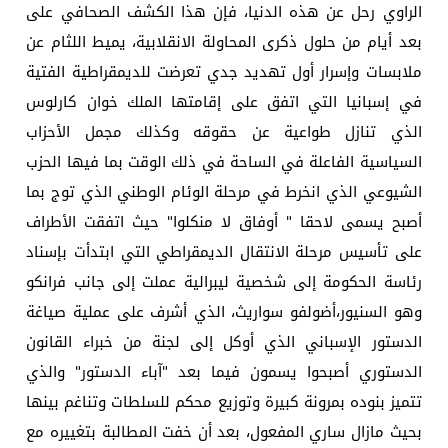
الراوي رحل عن هذه الدنيا، فإن هذا الكشف الصحافي على
بعد أيام من حلول ذكرى المحاولة الانقلابية، يميط اللثام عن
ملابسات وإسرار أول تهديد جدي تعرضت للديمقراطية الفتية
في إسبانيا التي اتفق على إقامتها الملك خوان كارلوس
الذي تنازل طواعية عن حقوقه وكذلك مجمل الأحزاب
السياسية الفاعلة في الساحة في ذلك الوقت بما فيها الحزب
الشيوعي الذي انخرط في مرحلة الوئام الوطني الذي توج بما
أصبح يسمى لاحقا " أوفاق لا منكلوا" حيث اتفقت الأطراف
على تأسيس مرحلة الانتقال الديمقراطي التي ابتدأت بإسناد
رئاسة الحكومة إلى شخصية ليبرالية عملت إلى جانب فرانكو
وهو السنيور،أضولفو سواريث، الذي أشرف على عملية صياغة
الدستور الإسباني الذي أوكل إلى لجنة من خبراء القانون
الدستوري أصبحوا يسمون فيما بعد "آباء الدستور" والذي
تتميز بنوده بمرونة كبيرة وتوزيع محكم للسلطات وتناغم بينها
بحيث مازال ساري المفعول، بعد أن خفت المطالبة بتغييره مع