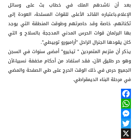
بعد أن ناشدهم الملك في خطاب بث على وسائل
الإعلام،باعتباره القائد الأعلى للقوات المسلحة، العودة إلى
ثكناتهم، خاصة وقد حاصرتهم وطوقت المنطقة التي يوجد
بها البرلمان قوات الحرس المدني المدججة بالسلاح و التي
كان يقودها الجنرال الراحل "أرامبورو توبيطي".
يذكر أن متزعم المتمردين " تيخيرو" أمضى سنوات في السجن
وهو حر طليق الآن، فقد استفاد من أحكام مخففة نسبيا،لأن
الجميع حرص في ذلك الوقت الحرج على طي الصفحة والمضي
في مرحلة البناء الديمقراطي.
Facebook
WhatsApp
Messenger
Twitter