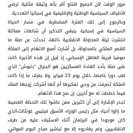
مرور الوقت لأن الجميع اقتنع أقر بأنه وثيقة مثالية ترضي
الأطياف السياسية الوطنية والإقليمية في إسبانيا التعددية.
وبالرجوع إلى تلك الفترة المضطربة في مسار الحياة
السياسية في إسبانيا، ينبغي التذكير أن شائعات مماثلة
انتشرت ليلة المحاولة الانقلابية ذاتها، تحدثت عن صلة ما
للقصر الملكي بالمحاولة، بل أشارت أصبع الاتهام إلى الملكة
صوفيا قرينة العاهل الإسباني، إذ قيل إن هذه الأخيرة كانت
على صلة بأحد القادة العسكريين هو الجنرال "دلبوش" الذي
لعب دورا غامضا، خلال يوم 23 فبراير .ولا يعرف ما إذا كانت
الملكة تصرفت من وحي تفكيرها أم أنها أشركت زوجها الملك
فيما خططت له مع آخرين، إن صح هذا الاتهام.
تجدر الإشارة إلى أن كثيرين ممن عاشوا تلك اللحظة العصيبة
ما زالوا أحياء مثل رئيس الوزراء الأسبق فيليبي غونثالث،الذي
كان موجودا في البرلمان أثناء الاستيلاء عليه من طرف
الانقلابيين، ولم يغادروه إلا مع تباشير صباح اليوم الموالي،