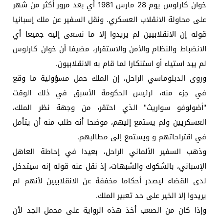
خوان كارلوس يوم 28 مارس 1981 أي بعد مرور أكثر من شهر
على محاولة الانقلاب العسكري. ونقل السفير عن ملك إسبانيا
قوله إن الانقلابيين لم يريدوا إلا ما نسعى إليه جميعا أي
الانضباط والنظام والأمن والاستقرار، مضيفا أن خوان كارلوس
لم يبد استياء أو استنكارا لما قام به الانقلابيون.
وروى الدبلوماسي الراحل، إن الملك حمل مسؤولية ما وقع
في جزء منه، لرئيس الحكومة الأسبق في ذلك الوقت
"أضولوفو سواريث" الذي احتقر، من وجهة نظر الملك،
العسكريين ولم يستمع إليهم، موضحا أنه طلب منه أن يتأمل
في اقتراحاتهم و ويستمع إلى مطالبهم.
وذهب السفير الألماني الراحل، بعيدا في إحاطة العاهل
الإسباني، بالشكوك والشبهات، إذ نقل عنه قوله إنه سيتدخل
لدى القضاء ليصدر أحكاما مخففة عن الانقلابيين لأنهم لم
يريدوا إلا الخير على حد تعبير الملك.
وإذا كان من الصعب أخذ هذه الرواية على محمل الجد لأن