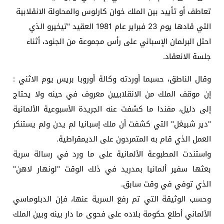
تعاطف أو تأييد بين الملك خوان كارلوس والمحاولة الانقلابية
التي قادها يوم 23 فبراير عام 1981 العقيد "تيخيرو الذي
احتل البرلمان الإسباني على رأس مجموعة من الجنود، أثناء
جلسة الانعقاد.
وقال الناطق، حسبما أوردته وكالة أوروبا بريس يوم الاثني :
إن موقف الملك من الانقلابيين معروف في حينه ولا يحتاج
إلى دليل، مفندا ما كشفت عنه الجريدة الأسبوعية الألمانية
"دير شبيغل" التي كشفت أن ملك إسبانيا لم يدن ولم يستنكر
العمل الذي قام به المتمردون على الديمقراطية.
واستندت المطبوعة الألمانية على ما ورد في رسالة سرية
بعثها سفير ألمانيا بمدريد في ذلك الوقت "لونهار لاهن"
الذي توفي في وقت سابق.
وحسب الوثيقة التي تم رفع السرية عنها، فإن الدبلوماسي
الألماني أطلع حكومة بلاده على فحوى ما دار بينه وبين الملك