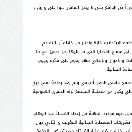
ى أرض الواقع حتى لا يظل القانون حبرا على و رق و
 الابتدائية بتازة واعتبر من خلاله أن التقادم
إلى سماع القضايا التي مر عليها زمن طويل مع ما
لات والأحوال وبالتالي فهو يقوم على فكرة وجوب
ادة الجنائية.
تمع تناسى الفعل ألجرمي ولم يعد بحاجة لفتح جرح
تالي يكون من مصلحة المجتمع ترك الدعوى العمومية
 على ضوء قواعد المهنة من إعداد الاستاذ عبد الوهاب
ريعات المسطرة الجنائية المغربية و الثاني حول
عانة بالمحامي. و في ختام عرضه عتبار الأستاد مطيش كون الحقوق