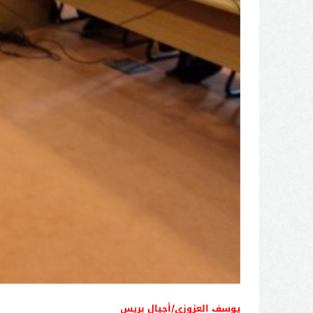
يوسف العزوزي/أجيال بريس