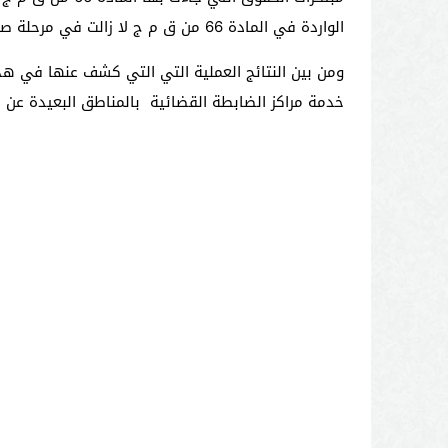
الواردة في المادة 66 من ق م ج لا زالت في مرحلة صباها كي تنضج لا بد من ضرورة تدخل المشرع مرة اخرى للمزيد من الضبط و لو باستلهام التجارب و التشريعات المقارنة.
ومن بين النتائج العملية التي التي كشف عنها في هذ
خدمة مراكز الضابطة القضائية بالمناطق البعيدة عن المركزتنفيذا و تفعيلا 