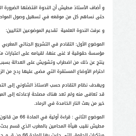
و أضاف الأستاذ مطيش أن الندوة اقتضتها الضرورة الع
حتى نساهم كل من موقعه في تسهيل وصول المواطن إ
و عرفت الندوة العلمية تقديم الموضوعين التاليين:
الموضوع الأول: التقادم في التشريع الجنائي المغربي 
مؤسسة حقوقية لا غنى عنها، لقيامه على اعتبارات متع
ينتج عن ذلك من اضطراب وتشويش على العدالة بسبب اند
احترام الأوضاع المستقرة التي مضى عليها ردح من الزم
ويهدف نظام التقادم حسب الاستاذ الشاوني إلى التس
قد تعافى منه ولم تعد هناك مصلحة لإعادته إلى المو
خير من بعث النار الخامدة في الرماد.
الموضوع الثاني : قراءة أولية في المادة 66 من قانون المسطرة الجنائية الجديد كما عدلت مع غيرها بالقانون رقم 35
مطيش نقيب هيأة المحامين بالمغرب الذي قسم بحث موض
مبتكرات الحقوق