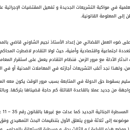
لمية في مواكبة التشريعات الجديدة و تفعيل المقتضيات الإجرائية عل
لى المعلومة القانونية.
على ضوء العمل القضائي من إعداد الأستاذ نجيم الشاوني قاضي بالمحكمة
ددة اجتماعية واقتصادية وأمنية، حيث لولا التقادم لاضطرت المحاكم 
ثار الأدلة مع مرور الزمن. فنظام التقادم يعمل على استقرار المعام
ن، ولهذا نجد أغلب التشريعات أجازته في المعاملات المدنية أو في الم
ليم بسقوط حق الدولة في المتابعة بسبب مرور الوقت يكون معه المج
اجهة من جديد عملا بالقاعدة القائلة كم حاجة قضيناها بتركها. وبال
–
11
وعه إلى ثلاثة فروع يتعلق الأول بتنظيمات البحث التمهيدي وفق تش
 التي جاءت بها المادة 66 من ق م ج ( موضع هذه القراءة ) و الثالث بحق و مسطرة الاست