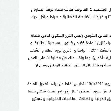
 المستجدات القانونية بقاعة فضاء غرفة التجارة و
ا و قيادات الضابطة القضائية و ضباط مراكز الدرك
د الخالق الشرفي رئيس الفرع الجهوي لنادي قضاة
المغرب إلى اقتراح تحويل الندوة إلى و رشة علمية عملية،تخرج بتوصيات يحملها المشاركون كزاد يعينهم على التخفيف من أعباء تنزيل المادة 66 من قانون المسطرة الجنائية، و
كان السيد الشرفي قد سرد في كلمته الافتتاحية ظروف تأسيس نادي قضاه المغرب، و تحدث عن رمزية اختيار عقده في 20 غشت 2011 تزامنا و ذكرى ثورة الملك و الشعب
نية –أكدال)، وما واكب ذلك من مضايقات على العمل
الجهوي،مذكرا بالإنجازات التي حققها النادي في ظرف وجيز تجلت في تأسيس أغلب المكاتب الجهوية و استكمال الهيكلة بنسبة وصلت90/100 على الصعيد الوطني،وقال أن
من جهته ألمح الأستاذ عبد الوهاب مطيش نقيب هيأة المحلمين بتازة في كلمته الافتتاحية إلى لقائه مع السيد وزير العدل يوم 19/1/2012 لتدارس نقاط من بينها تفعيل المادة
66 من قانون المسطرة الجنائية و الحقوق المتضمنة فيه و المستمدة من عدة مصادر أولها قوله تعالى في الآيتين 33 و 34 من سورة القصص "قال ربي إني قتلت منهم نفسا
 الدولية و نضالات المنظمات الحقوقية و دستور