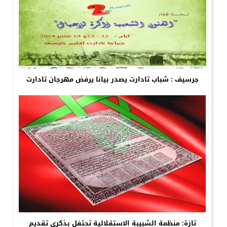
جرسيف : شباب تادارت يصدر بيانا يرفض مهرجان تادارت
تازة: منظمة الشبيبة الاستقلالية تحتفل بذكرى تقديم