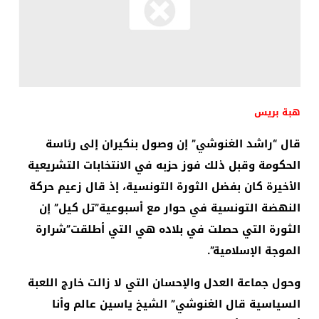
هبة بريس
قال “راشد الغنوشي” إن وصول بنكيران إلى رئاسة
الحكومة وقبل ذلك فوز حزبه في الانتخابات التشريعية
الأخيرة كان بفضل الثورة التونسية، إذ قال زعيم حركة
النهضة التونسية في حوار مع أسبوعية”تل كيل” إن
الثورة التي حصلت في بلاده هي التي أطلقت”شرارة
الموجة الإسلامية”.
وحول جماعة العدل والإحسان التي لا زالت خارج اللعبة
السياسية قال الغنوشي” الشيخ ياسين عالم وأنا