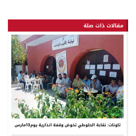
مقالات ذات صلة
تاونات: نقابة الحلوطي تخوض وقفة انذارية يوم13مارس