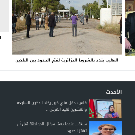
ال
المغرب يندد بالشروط الجزائرية لفتح الحدود بين البلدين
الأحدث
فاس: حفل فني كبير يخلد الذكرى السابعة
والعشرين لعيد العرش...
سبتة… عندما يهتز سؤال المواطنة قبل أن
تهتز الحدود