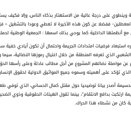
لصحة وينطوي على درجة عالية من الاستهتار بذكاء الناس، وإلا فكيف ي
المعطلين- ففضلا عن كون هذه الأخيرة لا تعطي وعودا بالتشغيل – فإن
 مع أنظمتها الداخلية كما يوحي بذلك اسمها : الجمعية الوطنية لحمل
لغيره استبعاد فرضيات امتدادات الجريمة واحتمال أن تكون أيادي خفية
ة 20 فبراير وإخماد الحراك الشعبي الذي تعرفه المنطقة من خلال اغتيال رموزها النضا
 عن مواصلة نضالهم المشروع من أجل مطالب عادلة وعلى رأسها الحق 
ة الذي تؤكد على أهميته وسموه جميع المواثيق الدولية لحقوق الإنسان
يمة ارتكبت بدافع الانتقام"، بينما تقول الهيئات الحقوقية وذوي الض
ة كان من نشطاء هذا الحراك.