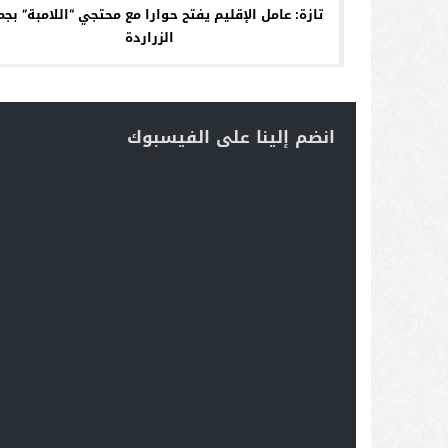
تازة: عامل الإقليم يفتح حوارا مع محتجي “اللامبة
الزراردة
انضم إلينا على الفيسبوك