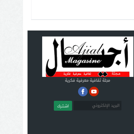
مجلة ثقافية معرفية فكرية
اشـتـرك