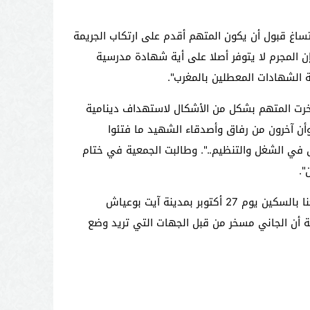
ستساغ قبول أن يكون المتهم أقدم على ارتكاب الجريمة
 المجرم لا يتوفر أصلا على أية شهادة مدرسية
ة الشهادات المعطلين بالمغرب".
 سخرت المتهم بشكل من الأشكال لاستهداف دينامية
لية، سيما وأن آخرون من رفاق وأصدقاء الشهيد ما فتئوا
في الشغل والتنظيم..". وطالبت الجمعية في ختام
".
يذكر أن الوكيل العام للملك لدى محكمة الاستئناف بالحسيمة أصدر بيانا توضيحيا حول مقتل كمال الحساني، الذي توفي طعنا بالسكين يوم 27 أكتوبر بمدينة آيت بوعياش
حية أن الجاني مسخر من قبل الجهات التي تريد وضع