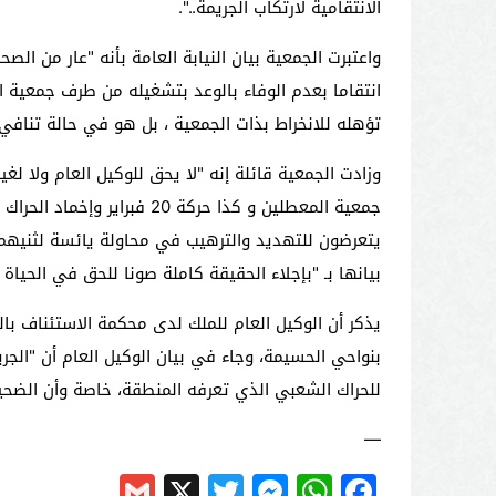
الانتقامية لارتكاب الجريمة..".
واعتبرت الجمعية بيان النيابة العامة بأنه "عار من ا
انتقاما بعدم الوفاء بالوعد بتشغيله من طرف جمعية 
تؤهله للانخراط بذات الجمعية ، بل هو في حالة تنافي
وزادت الجمعية قائلة إنه "لا يحق للوكيل العام ولا 
جمعية المعطلين و كذا حرك
يتعرضون للتهديد والترهيب في محاولة يائسة لثنيهم
بيانها بـ "بإجلاء الحقيقة كاملة صونا للحق في الحيا
بنواحي الحسيمة، وجاء في بيان الوكيل العام أن "الجر
للحراك الشعبي الذي تعرفه المنطقة، خاصة وأن الضحي
—
Gmail
Messenger
Twitter
WhatsApp
X
Facebook